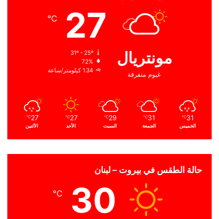
27
℃
مونتريال
31º - 25º
72%
1.34 كيلومتر/ساعة
غيوم متفرقة
27
27
29
31
31
℃
℃
℃
℃
℃
الخميس
الجمعة
السبت
الأحد
الأثنين
حالة الطقس في بيروت – لبنان
30
℃