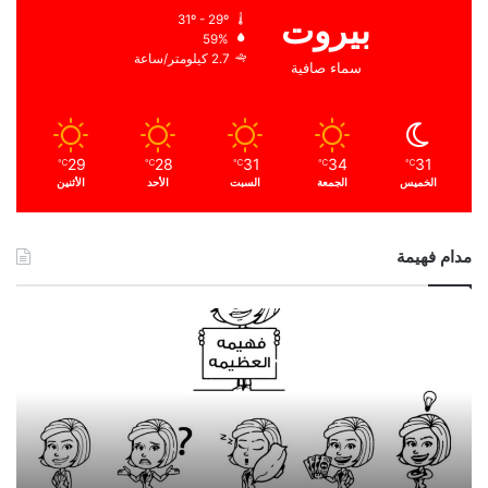
بيروت
31º - 29º
59%
2.7 كيلومتر/ساعة
سماء صافية
29
28
31
34
31
℃
℃
℃
℃
℃
الخميس
الجمعة
السبت
الأحد
الأثنين
مدام فهيمة
ا
ل
ح
م
د
ا
ل
ل