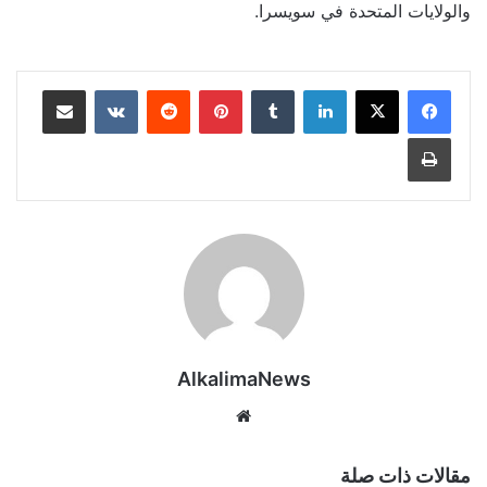
والولايات المتحدة في سويسرا.
لينكدإن
‏Tumblr
بينتيريست
‏Reddit
‏VKontakte
مشاركة عبر البريد
طباعة
AlkalimaNews
موق
ع
الوي
مقالات ذات صلة