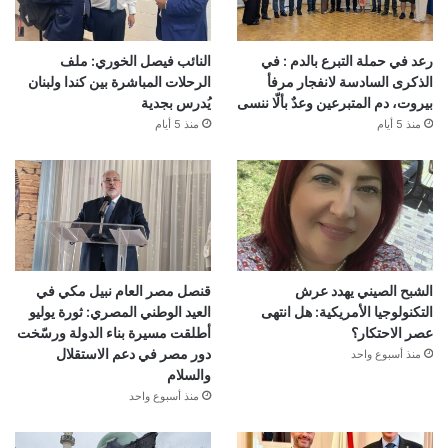
رعد في حملة التبرع بالدم : في
النائب فيصل الخوري: ملف
الذكرى السادسة لانفجار مرفأ
الرحلات المباشرة بين كندا ولبنان
بيروت، دم المتبرعين وعدٌ بألّا ننسى
يُدرس بجدية
منذ 5 أيام
منذ 5 أيام
الشبح الصيني يهدد عرش
قنصل مصر العام نبيل مكي في
التكنولوجيا الأمريكية: هل انتهى
العيد الوطني المصري: ثورة يوليو
عصر الاحتكار؟
أطلقت مسيرة بناء الدولة ورسّخت
دور مصر في دعم الاستقلال
منذ أسبوع واحد
والسلام
منذ أسبوع واحد