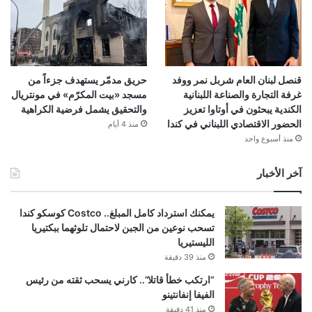
قنصل لبنان العام شربل نمر ووفد
حريق مدمّر يستهدف جزءاً من
غرفة التجارة والصناعة اللبنانية
مسجد «بيت المكرّم» في مونتريال
الكندية يبحثون في أوتاوا تعزيز
والتحقيق يشمل فرضية الكراهية
الحضور الاقتصادي اللبناني في كندا
منذ 4 أيام
منذ أسبوع واحد
آخر الأخبار
يمكنك استرداد كامل المبلغ.. Costco كوسكو كندا
تسحب نوعين من الجبن لاحتمال تلوثهما ببكتيريا
الليستيريا
منذ 39 دقيقة
“ارتكب خطأ قاتلا”.. كارني يسحب ثقته من رئيس
الفيفا إنفانتينو
منذ 41 دقيقة