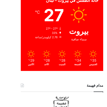
حالة الطقس في بيروت – لبنان
27
℃
بيروت
27º - 27º
33%
2.76 كيلومتر/ساعة
سماء صافية
29
28
28
34
35
℃
℃
℃
℃
℃
الخميس
الجمعة
السبت
الأحد
الأثنين
مدام فهيمة
ا
ل