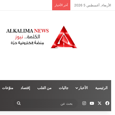
الأربعاء, أغسطس 5 2026
آخر الأخبار
الرئيسية
الأخبار
جاليات
من القلب
إقتصاد
منوّعات
‫X
فيسبوك
‫YouTube
انستقرام
بحث
عن