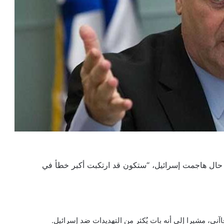
في حال هاجمت إسرائيل، “ستكون قد ارتكبت أكبر خطأ في
ني، مشيرا إلى أنه بات يُكثر من التهديدات ضد إسرائيل.