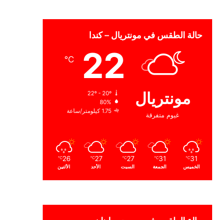
حالة الطقس في مونتريال – كندا
22
℃
مونتريال
22º - 20º
80%
1.75 كيلومتر/ساعة
غيوم متفرقة
26
27
27
31
31
℃
℃
℃
℃
℃
الخميس
الجمعة
السبت
الأحد
الأثنين