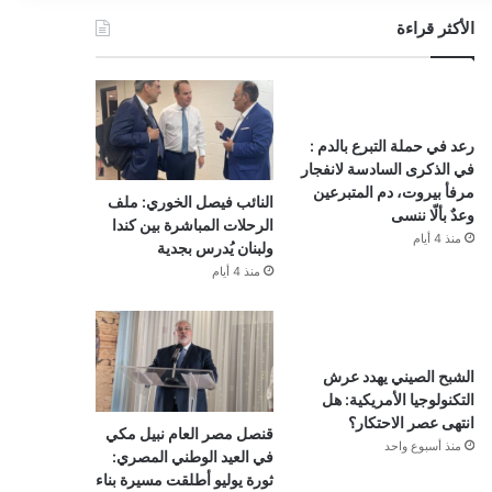
الأكثر قراءة
رعد في حملة التبرع بالدم :
في الذكرى السادسة لانفجار
مرفأ بيروت، دم المتبرعين
النائب فيصل الخوري: ملف
وعدٌ بألّا ننسى
الرحلات المباشرة بين كندا
منذ 4 أيام
ولبنان يُدرس بجدية
منذ 4 أيام
الشبح الصيني يهدد عرش
التكنولوجيا الأمريكية: هل
انتهى عصر الاحتكار؟
قنصل مصر العام نبيل مكي
منذ أسبوع واحد
في العيد الوطني المصري:
ثورة يوليو أطلقت مسيرة بناء