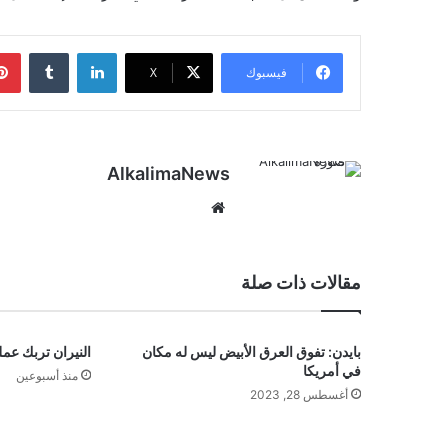
لينكدإن
‏Tumblr
فيسبوك
‫X
AlkalimaNews
موق
ع
الوي
ب
مقالات ذات صلة
بايدن: تفوق العرق الأبيض ليس له مكان
النيران تربك عمل
في أمريكا
منذ أسبوعين
أغسطس 28, 2023