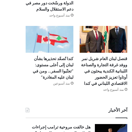
الدولة ورسّخت دور مصر في
دعم الاستقلال والسلام
منذ أسبوع واحد
قنصل لبنان العام شربل نمر
كندا تُصعّد تحذيرها بشأن
ووفد غرفة التجارة والصناعة
لبنان إلى أعلى مستوى:
اللبنانية الكندية يبحثون في
“تجنّبوا السفر… ومن في
أوتاوا تعزيز الحضور
لبنان عليه المغادرة”
الاقتصادي اللبناني في كندا
منذ أسبوعين
منذ أسبوع واحد
آخر الأخبار
هل خالفت مروحية ترامب إجراءات