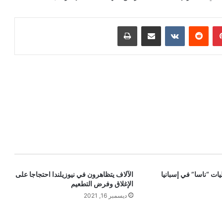
بينتيريست
‏Reddit
‏VKontakte
مشاركة عبر البريد
طباعة
يات “ناسا” في إسبانيا
الآلاف يتظاهرون في نيوزيلندا احتجاجا على
الإغلاق وفرض التطعيم
ديسمبر 16, 2021