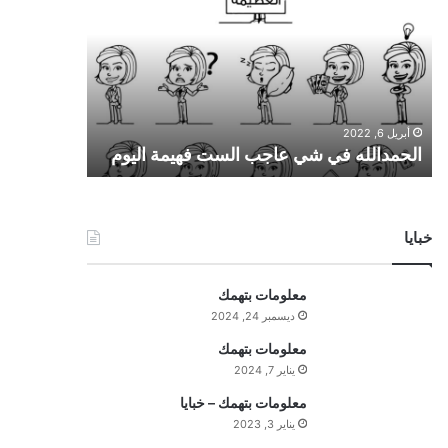
ح
م
د
ا
ل
ل
أبريل 6, 2022
ه
الحمدالله في شي عاجب الست فهيمة اليوم
ف
ي
ش
ي
خبايا
ع
ا
ج
معلومات بتهمك
ب
ديسمبر 24, 2024
ا
ل
معلومات بتهمك
س
يناير 7, 2024
ت
معلومات بتهمك – خبايا
ف
يناير 3, 2023
ه