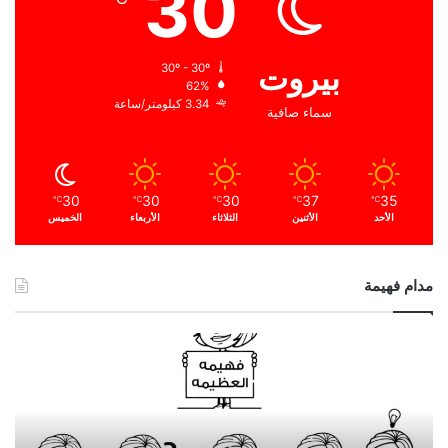
30
بيروت
30º - 30º
62%
3.34 كيلومتر/ساعة
سماء صافية
30
30
30
37
35
℃
℃
℃
℃
℃
الأحد
الأثنين
الثلاثاء
الأربعاء
الخميس
مدام فهيمة
ا
ل
ح
م
د