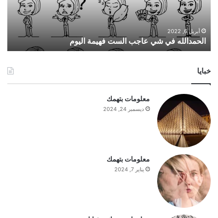
ا
ل
ل
ه
أبريل 6, 2022
الحمدالله في شي عاجب الست فهيمة اليوم
ف
ي
ش
خبايا
ي
ع
ا
معلومات بتهمك
ج
ديسمبر 24, 2024
ب
ا
ل
س
ت
معلومات بتهمك
ف
يناير 7, 2024
ه
ي
م
ة
ا