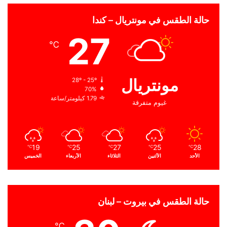
حالة الطقس في مونتريال – كندا
27
℃
مونتريال
28º - 25º
70%
1.79 كيلومتر/ساعة
غيوم متفرقة
19
25
27
25
28
℃
℃
℃
℃
℃
الأحد
الأثنين
الثلاثاء
الأربعاء
الخميس
حالة الطقس في بيروت – لبنان
℃