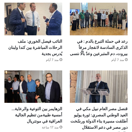
رعد في حملة التبرع بالدم : في
النائب فيصل الخوري: ملف
الذكرى السادسة لانفجار مرفأ
الرحلات المباشرة بين كندا ولبنان
بيروت، دم المتبرعين وعدٌ بألّا ننسى
يُدرس بجدية
منذ 7 أيام
منذ 7 أيام
قنصل مصر العام نبيل مكي في
الزهايمر بين التوعية والرعاية…
العيد الوطني المصري: ثورة يوليو
أمسية طبيةمن تنظيم الجالية
أطلقت مسيرة بناء الدولة ورسّخت
العراقية في مونتريال
دور مصر في دعم الاستقلال
منذ 17 ساعة