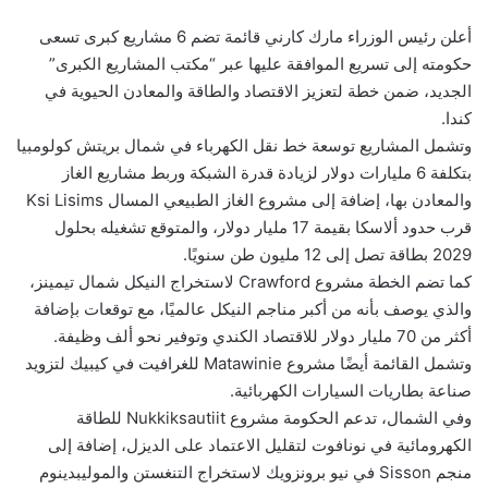
أعلن رئيس الوزراء مارك كارني قائمة تضم 6 مشاريع كبرى تسعى
حكومته إلى تسريع الموافقة عليها عبر “مكتب المشاريع الكبرى”
الجديد، ضمن خطة لتعزيز الاقتصاد والطاقة والمعادن الحيوية في
كندا.
وتشمل المشاريع توسعة خط نقل الكهرباء في شمال بريتش كولومبيا
بتكلفة 6 مليارات دولار لزيادة قدرة الشبكة وربط مشاريع الغاز
والمعادن بها، إضافة إلى مشروع الغاز الطبيعي المسال Ksi Lisims
قرب حدود ألاسكا بقيمة 17 مليار دولار، والمتوقع تشغيله بحلول
2029 بطاقة تصل إلى 12 مليون طن سنويًا.
كما تضم الخطة مشروع Crawford لاستخراج النيكل شمال تيمينز،
والذي يوصف بأنه من أكبر مناجم النيكل عالميًا، مع توقعات بإضافة
أكثر من 70 مليار دولار للاقتصاد الكندي وتوفير نحو ألف وظيفة.
وتشمل القائمة أيضًا مشروع Matawinie للغرافيت في كيبيك لتزويد
صناعة بطاريات السيارات الكهربائية.
وفي الشمال، تدعم الحكومة مشروع Nukkiksautiit للطاقة
الكهرومائية في نونافوت لتقليل الاعتماد على الديزل، إضافة إلى
منجم Sisson في نيو برونزويك لاستخراج التنغستن والموليبدينوم