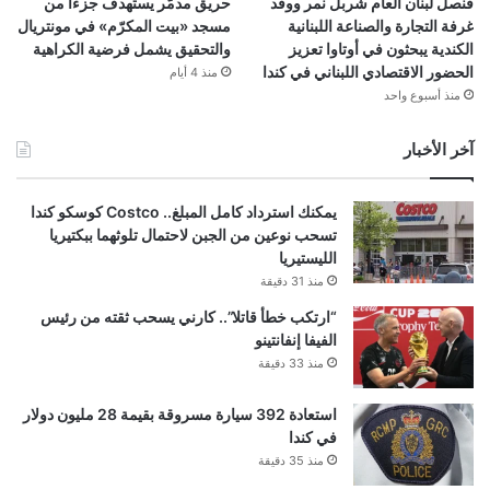
قنصل لبنان العام شربل نمر ووفد
حريق مدمّر يستهدف جزءاً من
غرفة التجارة والصناعة اللبنانية
مسجد «بيت المكرّم» في مونتريال
الكندية يبحثون في أوتاوا تعزيز
والتحقيق يشمل فرضية الكراهية
الحضور الاقتصادي اللبناني في كندا
منذ 4 أيام
منذ أسبوع واحد
آخر الأخبار
يمكنك استرداد كامل المبلغ.. Costco كوسكو كندا
تسحب نوعين من الجبن لاحتمال تلوثهما ببكتيريا
الليستيريا
منذ 31 دقيقة
“ارتكب خطأ قاتلا”.. كارني يسحب ثقته من رئيس
الفيفا إنفانتينو
منذ 33 دقيقة
استعادة 392 سيارة مسروقة بقيمة 28 مليون دولار
في كندا
منذ 35 دقيقة