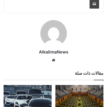
AlkalimaNews
موق
ع
الوي
مقالات ذات صلة
ب