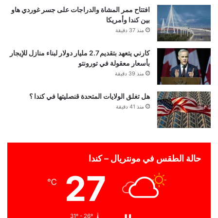
افتتاح ممر المشاة والدراجات على جسر غوردي هاو
بين كندا وأمريكا
منذ 37 دقيقة
كارني يتعهد بتقديم 2.7 مليار دولار لبناء منازل للإيجار
بأسعار معقولة في تورونتو
منذ 39 دقيقة
هل تغلق الولايات المتحدة قنصليتها في كندا ؟
منذ 41 دقيقة
حالة الطقس في مونتريال – كندا
27
℃
31º - 26º