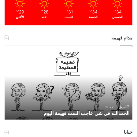
29
28
31
34
34
℃
℃
℃
℃
℃
الخميس
الجمعة
السبت
الأحد
الأثنين
مدام فهيمة
ا
ل
ح
م
د
ا
ل
ل
ه
أبريل 6, 2022
الحمدالله في شي عاجب الست فهيمة اليوم
ف
ي
ش
خبايا
ي