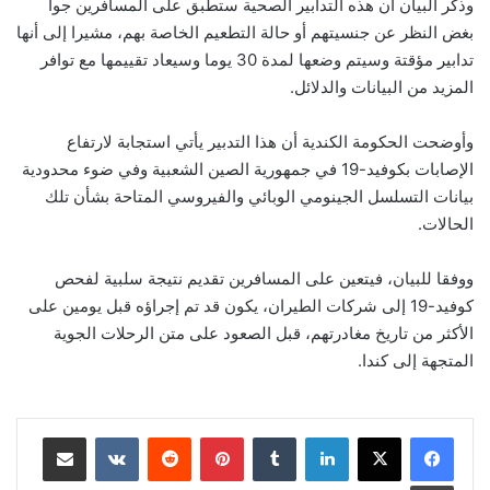
وذكر البيان أن هذه التدابير الصحية ستطبق على المسافرين جوا
بغض النظر عن جنسيتهم أو حالة التطعيم الخاصة بهم، مشيرا إلى أنها
تدابير مؤقتة وسيتم وضعها لمدة 30 يوما وسيعاد تقييمها مع توافر
المزيد من البيانات والدلائل
.
وأوضحت الحكومة الكندية أن هذا التدبير يأتي استجابة لارتفاع
الإصابات بكوفيد-19 في جمهورية الصين الشعبية وفي ضوء محدودية
بيانات التسلسل الجينومي الوبائي والفيروسي المتاحة بشأن تلك
الحالات
.
ووفقا للبيان، فيتعين على المسافرين تقديم نتيجة سلبية لفحص
كوفيد-19 إلى شركات الطيران، يكون قد تم إجراؤه قبل يومين على
الأكثر من تاريخ مغادرتهم، قبل الصعود على متن الرحلات الجوية
المتجهة إلى كندا
.
لينكدإن
‏Tumblr
بينتيريست
‏Reddit
‏VKontakte
مشاركة عبر البريد
طباعة