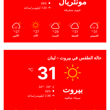
مونتريال
69%
1.34 كيلومتر/ساعة
غيوم متفرقة
27
27
29
31
31
℃
℃
℃
℃
℃
الخميس
الجمعة
السبت
الأحد
الأثنين
حالة الطقس في بيروت – لبنان
31
℃
بيروت
34º - 29º
56%
2.96 كيلومتر/ساعة
سماء صافية