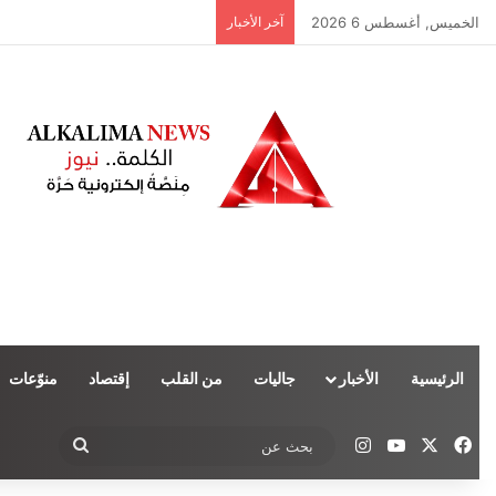
الخميس, أغسطس 6 2026
آخر الأخبار
الرئيسية
الأخبار
جاليات
من القلب
إقتصاد
منوّعات
‫X
فيسبوك
‫YouTube
انستقرام
بحث
عن