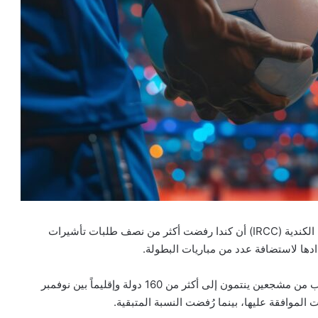
أظهرت بيانات صادرة عن وزارة الهجرة واللاجئين والمواطنة الكندية (IRCC) أن كندا رفضت أكثر من نصف طلبات تأشيرات
وبحسب البيانات، عالجت السلطات الكندية نحو 17 ألف طلب من مشجعين ينتمون إلى أكثر من 160 دولة وإقليماً بين نوفمبر