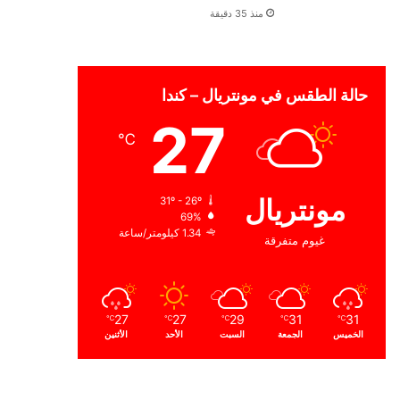
منذ 35 دقيقة
حالة الطقس في مونتريال – كندا
27
℃
مونتريال
31º - 26º
69%
1.34 كيلومتر/ساعة
غيوم متفرقة
27
27
29
31
31
℃
℃
℃
℃
℃
الخميس
الجمعة
السبت
الأحد
الأثنين