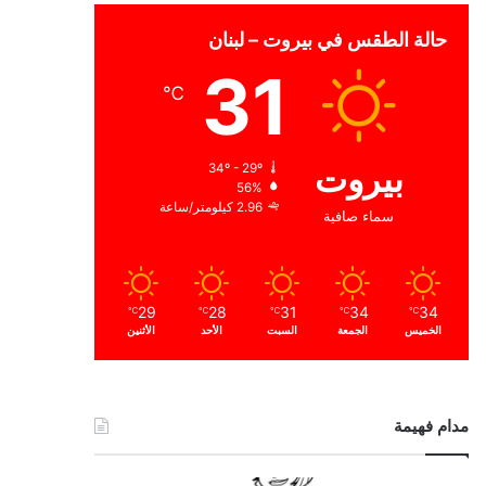
حالة الطقس في بيروت – لبنان
31
℃
بيروت
34º - 29º
56%
2.96 كيلومتر/ساعة
سماء صافية
29
28
31
34
34
℃
℃
℃
℃
℃
الخميس
الجمعة
السبت
الأحد
الأثنين
مدام فهيمة