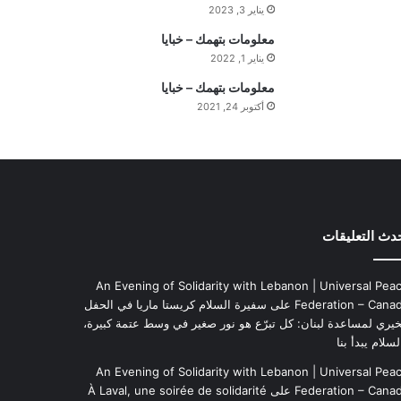
يناير 3, 2023
ه
ي
معلومات بتهمك – خبايا
م
يناير 1, 2022
ة
معلومات بتهمك – خبايا
ا
أكتوبر 24, 2021
ل
ي
و
م
دث التعليقات
An Evening of Solidarity with Lebanon | Universal Pea
Federation – Cana
على
سفيرة السلام كريستا ماريا في الحفل
خيري لمساعدة لبنان: كل تبرّع هو نور صغير في وسط عتمة كبيرة،
لسلام يبدأ بنا
An Evening of Solidarity with Lebanon | Universal Pea
Federation – Cana
على
À Laval, une soirée de solidarité