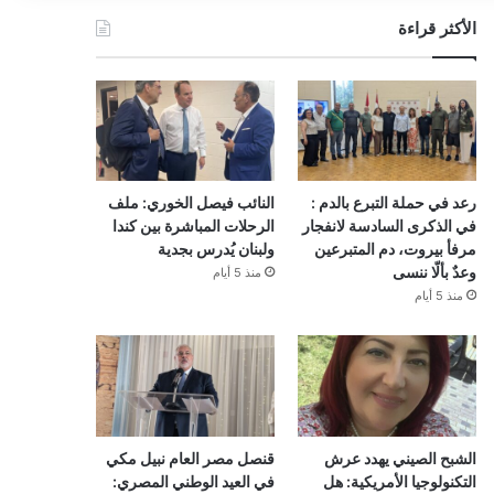
الأكثر قراءة
رعد في حملة التبرع بالدم :
النائب فيصل الخوري: ملف
في الذكرى السادسة لانفجار
الرحلات المباشرة بين كندا
مرفأ بيروت، دم المتبرعين
ولبنان يُدرس بجدية
وعدٌ بألّا ننسى
منذ 5 أيام
منذ 5 أيام
الشبح الصيني يهدد عرش
قنصل مصر العام نبيل مكي
التكنولوجيا الأمريكية: هل
في العيد الوطني المصري: