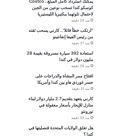
يمكنك استرداد كامل المبلغ.. Costco
كوسكو كندا تسحب نوعين من الجبن
لاحتمال تلوثهما ببكتيريا الليستيريا
منذ 24 دقيقة
“ارتكب خطأ قاتلا”.. كارني يسحب ثقته
من رئيس الفيفا إنفانتينو
منذ 27 دقيقة
استعادة 392 سيارة مسروقة بقيمة 28
مليون دولار في كندا
منذ 28 دقيقة
افتتاح ممر المشاة والدراجات على
جسر غوردي هاو بين كندا وأمريكا
منذ 31 دقيقة
كارني يتعهد بتقديم 2.7 مليار دولار لبناء
منازل للإيجار بأسعار معقولة في
تورونتو
منذ 33 دقيقة
هل تغلق الولايات المتحدة قنصليتها في
كندا ؟