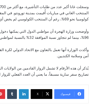
المنتخب الغاني في مباريات أُقيمت بمدينة تورونتو. في ال
كولومبيا نحو 69%، رغم أن المنتخب الكولومبي لم يخض أي مباراة في كندا خلال دور المجموعات.
96%، بينما لم تتجاوز نسبة الموافقة 32% بالنسبة لمواطني الدول التي يحتاج مواطنوها إلى تأشيرة زيارة.
وأكدت الوزارة أنها تعمل بالتعاون مع الاتحاد الدولي لكرة 
أمن وسلامة الكنديين.
يُذكر أن هذه الأرقام لا تشمل الزوار القادمين من الولايات 
تصاريح سفر سارية مسبقاً، ما يعني أن العدد الفعلي للزوار ا
لينكدإن
‏Tumblr
فيسبوك
‫X