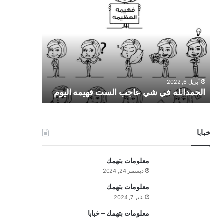
ا
ل
ح
م
د
ا
ل
ل
أبريل 6, 2022
ه
الحمدالله في شي عاجب الست فهيمة اليوم
ف
ي
ش
ي
خبايا
ع
ا
ج
معلومات بتهمك
ب
ديسمبر 24, 2024
ا
ل
معلومات بتهمك
س
يناير 7, 2024
ت
معلومات بتهمك – خبايا
ف