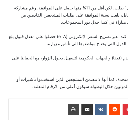
وسجلت غانا أكبر عدد من طلبات التأشيرة، مع أكثر من 1,700 طلب، لكن أقل من 11% منها حصل على الموافقة، رغم مشاركة
مقابل، بلغت نسبة الموافقة على طلبات المشجعين القادمين من
وأوضحت وزارة الهجرة أن مواطني الدول التي يمكنها دخول كندا عبر تصريح السفر الإلكتروني (eTA) حصلوا على معدل قبول بلغ
القدم (فيفا) والجهات الحكومية لتسهيل دخول الزوار، مع الحفاظ على
المتحدة، كما أنها لا تتضمن المشجعين الذين استخدموا تأشيرات أو
لدوليين خلال البطولة سيكون أعلى من الأرقام المعلنة.
بينتيريست
‏Reddit
‏VKontakte
مشاركة عبر البريد
طباعة