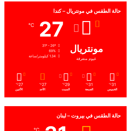
حالة الطقس في مونتريال – كندا
27
℃
مونتريال
31º - 26º
69%
1.34 كيلومتر/ساعة
غيوم متفرقة
27
27
29
31
31
℃
℃
℃
℃
℃
الخميس
الجمعة
السبت
الأحد
الأثنين
حالة الطقس في بيروت – لبنان
℃