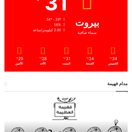
31
بيروت
34º - 29º
56%
2.96 كيلومتر/ساعة
سماء صافية
29
28
31
34
34
℃
℃
℃
℃
℃
الخميس
الجمعة
السبت
الأحد
الأثنين
مدام فهيمة
ا
ل
ح
م
د
ا