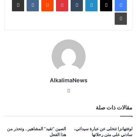
طباعة
AlkalimaNews
موق
ع
الوي
مقالات ذات صلة
ب
لوفتهانزا تتخلى عن عبارة سيداتي،
الصين “تقيد” المشاهير.. وتحذر من
سادتي على متن رحلاتها
هذا الفعل