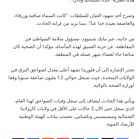
وصرح أحد شهود العيان للسلطات: “كانت السماء صافية وزرقاء،
والعاصفة بعيدة جدا عنا”، مما يزيد من غرابة الحادث.
من جانبه، عبر مايك شيتوود، مسؤول سلامة الشواطئ في
المقاطعة، عن حزنه العميق لهذه المأساة، مؤكدا أن الضحية كان
سائحا جاء لقضاء شهر عسله في المنطقة.
تجدر الإشارة إلى أن فلوريدا تشهد أعلى معدل لصواعق البرق في
الولايات المتحدة، حيث تسجل حوالي 1.2 مليون صاعقة سنويا وفقا
لوزارة الصحة بالولاية.
ويأتي هذا الحادث ليضاف إلى سجل وفيات الصواعق لهذا العام،
الذي سجل حتى الآن 3 حالات على الأقل في ولايات كارولاينا
الشمالية وميسيسيبي وتكساس، بحسب بيانات الهيئة الوطنية
للأرصاد الجوية.
لينكدإن
‏Tumblr
بينتيريست
‏Reddit
‏VKontakte
مشاركة عبر البريد