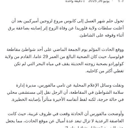
يونيو 26, 2025
دقيقة واحدة
تحول حلم شهر العسل إلى كابوس مروع لزوجين أميركيين بعد أن
أعلنت سلطات ولاية فلوريدا عن وفاة الزوج إثر إصابته بصاعقة برق
أثناء وقوفه على الشاطئ.
ووقع الحادث المؤلم يوم الجمعة الماضي على أحد شواطئ مقاطعة
فولوسيا، حيث كان الضحية البالغ من العمر 29 عاما، القادم من ولاية
كولورادو بصحبة زوجته الحديثة يقف في مياه البحر التي لم تكن
تغطي أكثر من كاحليه.
ونقلت وسائل الإعلام المحلية عن تامي مالفورس، مديرة إدارة
سلامة الشواطئ في المقاطعة، أن الرجل نقل إلى مستشفى محلي
في حالة حرجة، لكنه لفظ أنفاسه الأخيرة متأثراً بإصابته الخطيرة.
وأوضحت مالفورس أن الحادثة وقعت في ظروف غريبة، حيث كانت
العاصفة الرعدية لا تزال تبعد عدة أميال عن موقع الحادث، مما يجعل
هذه الضربة “حدثا استثنائيا ونادرا”.