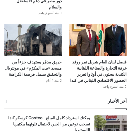
دور مصر في دعم الاستقلال
والسلام
منذ أسبوع واحد
قنصل لبنان العام شربل نمر ووفد
حريق مدمّر يستهدف جزءاً من
غرفة التجارة والصناعة اللبنانية
مسجد «بيت المكرّم» في مونتريال
الكندية يبحثون في أوتاوا تعزيز
والتحقيق يشمل فرضية الكراهية
الحضور الاقتصادي اللبناني في كندا
منذ 4 أيام
منذ أسبوع واحد
آخر الأخبار
يمكنك استرداد كامل المبلغ.. Costco كوسكو كندا
تسحب نوعين من الجبن لاحتمال تلوثهما ببكتيريا
الليستيريا