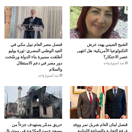
الشبح الصيني يهدد عرش
قنصل مصر العام نبيل مكي في
التكنولوجيا الأمريكية: هل انتهى
العيد الوطني المصري: ثورة يوليو
عصر الاحتكار؟
أطلقت مسيرة بناء الدولة ورسّخت
دور مصر في دعم الاستقلال
منذ أسبوع واحد
والسلام
منذ أسبوع واحد
قنصل لبنان العام شربل نمر ووفد
حريق مدمّر يستهدف جزءاً من
غرفة التجارة والصناعة اللبنانية
مسجد «بيت المكرّم» في مونتريال