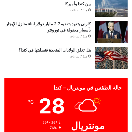
بين كندا وأميركا
منذ 7 ساعات
كارني يتعهد بتقديم 2.7 مليار دولار لبناء منازل للإيجار
بأسعار معقولة في تورونتو
منذ 7 ساعات
هل تغلق الولايات المتحدة قنصليتها في كندا؟
منذ 7 ساعات
حالة الطقس في مونتريال – كندا
28
℃
مونتريال
29º - 26º
76%