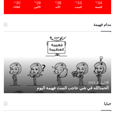
30
29
28
33
34
℃
℃
℃
℃
℃
الجمعة
السبت
الأحد
الأثنين
الثلاثاء
مدام فهيمة
ا
ل
ح
م
د
ا
ل
ل
ه
أبريل 6, 2022
الحمدالله في شي عاجب الست فهيمة اليوم
ف
ي
ش
خبايا
ي
ع
ا