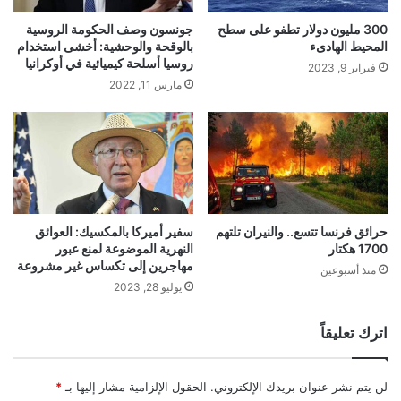
300 مليون دولار تطفو على سطح
جونسون وصف الحكومة الروسية
المحيط الهادىء
بالوقحة والوحشية: أخشى استخدام
روسيا أسلحة كيميائية في أوكرانيا
فبراير 9, 2023
مارس 11, 2022
حرائق فرنسا تتسع.. والنيران تلتهم
سفير أميركا بالمكسيك: العوائق
1700 هكتار
النهرية الموضوعة لمنع عبور
مهاجرين إلى تكساس غير مشروعة
منذ أسبوعين
يوليو 28, 2023
اترك تعليقاً
لن يتم نشر عنوان بريدك الإلكتروني.
الحقول الإلزامية مشار إليها بـ
*