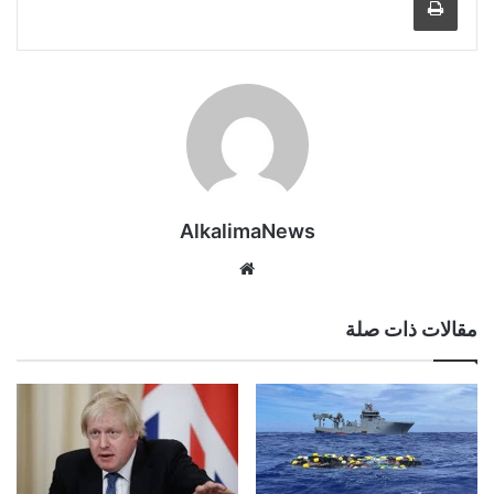
AlkalimaNews
موق
ع
الوي
مقالات ذات صلة
ب