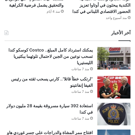
الكندية يبحثون في أوتاوا تعزيز
والتحقيق يشمل فرضية الكراهية
الحضور الاقتصادي اللبناني في كندا
منذ 4 أيام
منذ أسبوع واحد
آخر الأخبار
يمكنك استرداد كامل المبلغ.. Costco كوسكو كندا
تسحب نوعين من الجبن لاحتمال تلوثهما ببكتيريا
الليستيريا
منذ 7 ساعات
“ارتكب خطأ قاتلا”.. كارني يسحب ثقته من رئيس
الفيفا إنفانتينو
منذ 7 ساعات
استعادة 392 سيارة مسروقة بقيمة 28 مليون دولار
في كندا
منذ 7 ساعات
افتتاح ممر المشاة والدراجات على جسر غوردي هاو