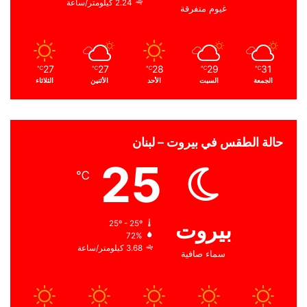
2.24 كيلومتر/ساعة
غيوم متفرقة
27
27
28
29
31
℃
℃
℃
℃
℃
الجمعة
السبت
الأحد
الأثنين
الثلاثاء
حالة الطقس في بيروت – لبنان
25
℃
بيروت
25º - 25º
72%
3.68 كيلومتر/ساعة
سماء صافية