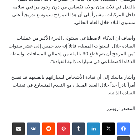
بالفعل في ثلاث مدن بولاية تكساس من دون وجود مراقبي سلامة
داخل المركبات، مشيراً إلى أن هذا النموذج سيتوسع تدريجياً على
مستوى البلاد خلال العام الحالي.
وأضاف أن الذكاء الاصطناعي سيتولى الجزء الأكبر من عمليات
القيادة خلال السنوات المقبلة، قائلاً إنه بعد خمس إلى عشر سنوات
“من المرجح أن يتم قطع 90 بالمئة من إجمالي المسافات بواسطة
الذكاء الاصطناعي في سيارات ذاتية القيادة”.
وأشار ماسك إلى أن قيادة الأشخاص لسياراتهم بأنفسهم قد تصبح
أمراً نادراً جداً خلال العقد المقبل، مع التقدم المتسارع في تقنيات
القيادة الذاتية.
المصدر :رويترز
لينكدإن
‏Tumblr
بينتيريست
‏Reddit
‏VKontakte
مشاركة عبر البريد
طباعة