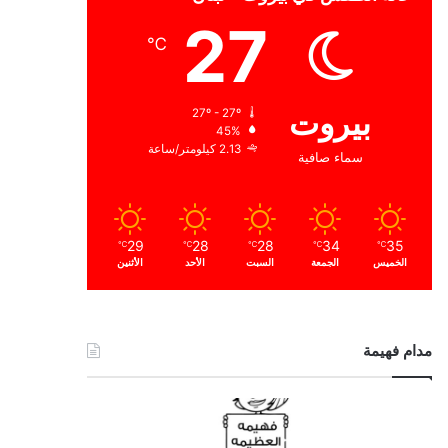
27
℃
بيروت
27º - 27º
45%
2.13 كيلومتر/ساعة
سماء صافية
29
28
28
34
35
℃
℃
℃
℃
℃
الخميس
الجمعة
السبت
الأحد
الأثنين
مدام فهيمة
ا
ل