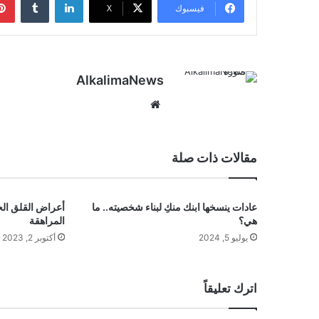
فيسبوك
‫X
AlkalimaNews
موق
ع
الوي
ب
مقالات ذات صلة
عادات ينسخها ابنك منكِ لبناء شخصيته.. ما
أعراض القلق ال
هي؟
المراهقة
يوليو 5, 2024
أكتوبر 2, 2023
اترك تعليقاً