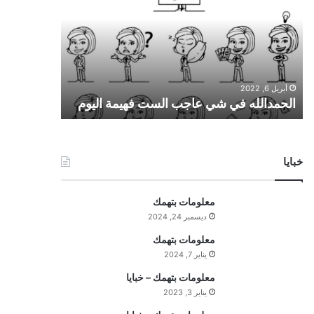
ح
م
د
ا
ل
ل
أبريل 6, 2022
ه
الحمدالله في شي عاجب الست فهيمة اليوم
ف
ي
ش
ي
خبايا
ع
ا
ج
معلومات بتهمك
ب
ديسمبر 24, 2024
ا
ل
معلومات بتهمك
س
يناير 7, 2024
ت
معلومات بتهمك – خبايا
ف
يناير 3, 2023
ه
ي