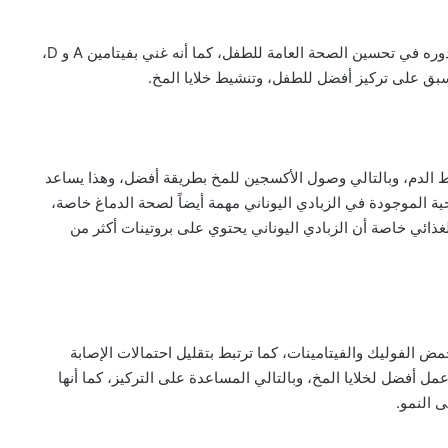
يحتوي البيض على كميات جيدة من البروتين والذي يساعد بدوره في تحسين الصحة العامة للطفل، كما أنه غني بفيتامين A و D،
سبق على تركيز أفضل للطفل، وتنشيط خلايا المخ.
ط الدم، وبالتالي وصول الأكسجين للمخ بطريقة أفضل، وهذا يساعد
ة الموجودة في الزبادي اليوناني مهمة أيضاً لصحة الدماغ خاصة،
غذائي خاصة أن الزبادي اليوناني يحتوي على بروتينات أكثر من
مض الفوليك والفيتامينات، كما ترتبط بتقليل احتمالات الإصابة
ل أفضل لخلايا المخ، وبالتالي المساعدة على التركيز، كما أنها
ى النمو.