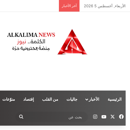
الأربعاء, أغسطس 5 2026
آخر الأخبار
الرئيسية
الأخبار
جاليات
من القلب
إقتصاد
منوّعات
‫X
فيسبوك
‫YouTube
انستقرام
بحث
عن