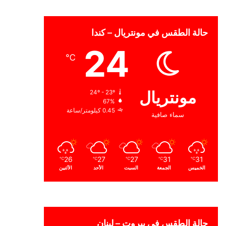
حالة الطقس في مونتريال – كندا
24
℃
مونتريال
24º - 23º
67%
0.45 كيلومتر/ساعة
سماء صافية
26
27
27
31
31
℃
℃
℃
℃
℃
الخميس
الجمعة
السبت
الأحد
الأثنين
حالة الطقس في بيروت – لبنان