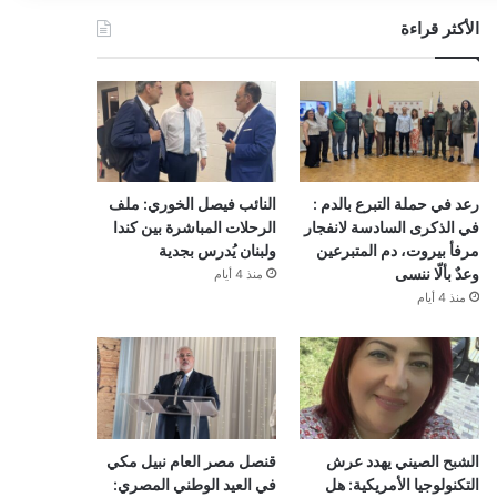
الأكثر قراءة
رعد في حملة التبرع بالدم :
النائب فيصل الخوري: ملف
في الذكرى السادسة لانفجار
الرحلات المباشرة بين كندا
مرفأ بيروت، دم المتبرعين
ولبنان يُدرس بجدية
وعدٌ بألّا ننسى
منذ 4 أيام
منذ 4 أيام
الشبح الصيني يهدد عرش
قنصل مصر العام نبيل مكي
التكنولوجيا الأمريكية: هل
في العيد الوطني المصري: