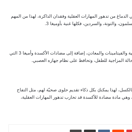
ً جيداً لفيتامين د وأوميغا 3، والتي تحمي الدماغ من تدهور المهارات العقلية وفقدان الذاكرة، لهذا من المهم
ن، والتونة، والسردين، فكلها غنية بأوميغا 3.
المكسرات والبذور غنيّة بالبروتين والأحماض الدهنية الأساسية والفيتامينات والمعادن، إضافة إلى مضادات الأكسدة وأميغا 3 التي
الحالة المزاجية للطفل، وتحافظ على نظام جهازه العصبي.
الكسل، لهذا يمكنكِ بكل ذكاء تقديم حلوى صحيّة لهم، مثل التفاح
 وهي مادة مضادة للأكسدة قد تحارب تدهور المهارات العقلية،
بينتيريست
‏Reddit
‏VKontakte
مشاركة عبر البريد
طباعة