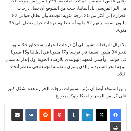
وعلى عكس الخميس، لم تعد المنطقة الأكثر تضرراً من موجة الحر
هي البر الفرنسي بل ألمانيا، حيث من المتوقع أن تصل درجات
الحرارة إلى أكثر من 30 درجة مئوية الجمعة وأن تطال حوالى 82
مليون نسمة، بينهم 52 مليوناً ستطالهم درجات حرارة تصل إلى 35
مئوية.
ولا تزال التوقعات تشير إلى أنّ درجات الحرارة ستتجاوز 35 مئوية
لنحو 34 مليون نسمة في فرنسا و17 مليونا في إيطاليا و15 مليونا
في هولندا. وأصدر المعهد الهولندي للأرصاد الجوية أول إنذار له بشأن
موجة الحر الشديدة، والذي يسري مفعوله الجمعة في معظم أنحاء
البلاد.
ومن المتوقع أيضا أن تؤثر مستويات درجات الحرارة هذه بشكل كبير
على كل من المجر وبلجيكا ولوكسمبورغ.
لينكدإن
‏Tumblr
بينتيريست
‏Reddit
‏VKontakte
مشاركة عبر البريد
طباعة