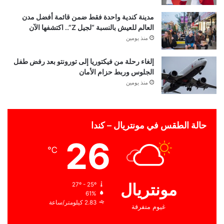
مدينة كندية واحدة فقط ضمن قائمة أفضل مدن
العالم للعيش بالنسبة “لجيل Z”.. اكتشفها الآن
منذ يومين
إلغاء رحلة من فيكتوريا إلى تورونتو بعد رفض طفل
الجلوس وربط حزام الأمان
منذ يومين
حالة الطقس في مونتريال – كندا
26
℃
مونتريال
27º - 25º
61%
2.83 كيلومتر/ساعة
غيوم متفرقة