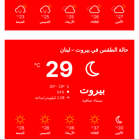
23
25
25
26
27
℃
℃
℃
℃
℃
الأثنين
الثلاثاء
الأربعاء
الخميس
الجمعة
حالة الطقس في بيروت – لبنان
29
℃
بيروت
30º - 29º
54%
2.08 كيلومتر/ساعة
سماء صافية
28
28
36
37
30
℃
℃
℃
℃
℃
الأثنين
الثلاثاء
الأربعاء
الخميس
الجمعة