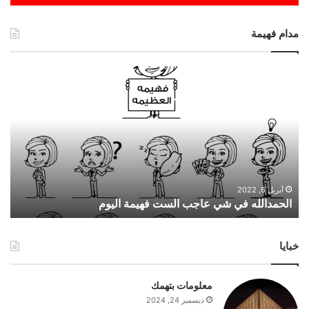
مدام فهيمة
ا
ل
ح
م
د
ا
ل
ل
ه
أبريل 6, 2022
الحمدالله في شي عاجب الست فهيمة اليوم
ف
ي
ش
خبايا
ي
ع
ا
معلومات بتهمك
ج
ديسمبر 24, 2024
ب