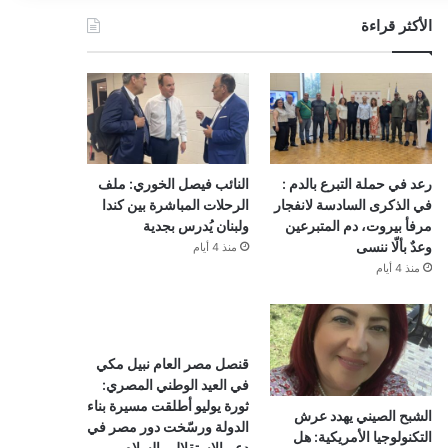
الأكثر قراءة
رعد في حملة التبرع بالدم :
النائب فيصل الخوري: ملف
في الذكرى السادسة لانفجار
الرحلات المباشرة بين كندا
مرفأ بيروت، دم المتبرعين
ولبنان يُدرس بجدية
وعدٌ بألّا ننسى
منذ 4 أيام
منذ 4 أيام
قنصل مصر العام نبيل مكي
في العيد الوطني المصري:
ثورة يوليو أطلقت مسيرة بناء
الشبح الصيني يهدد عرش
الدولة ورسّخت دور مصر في
التكنولوجيا الأمريكية: هل
دعم الاستقلال والسلام