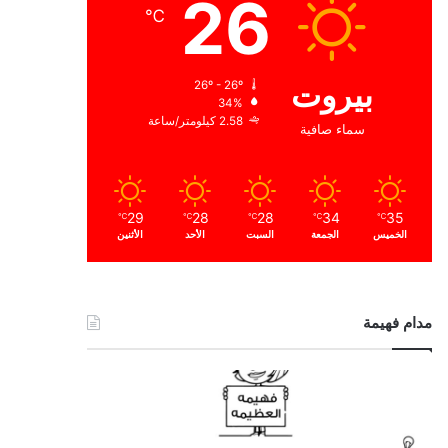
26
℃
بيروت
26º - 26º
34%
2.58 كيلومتر/ساعة
سماء صافية
29
28
28
34
35
℃
℃
℃
℃
℃
الخميس
الجمعة
السبت
الأحد
الأثنين
مدام فهيمة
ا
ل
ح
م