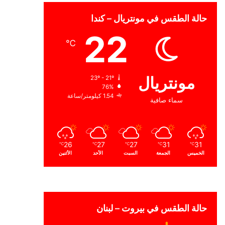
حالة الطقس في مونتريال – كندا
22
℃
مونتريال
23º - 21º
76%
1.54 كيلومتر/ساعة
سماء صافية
26
27
27
31
31
℃
℃
℃
℃
℃
الخميس
الجمعة
السبت
الأحد
الأثنين
حالة الطقس في بيروت – لبنان