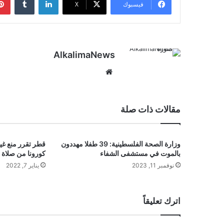
فيسبوك
‫X
AlkalimaNews
موق
ع
الوي
ب
مقالات ذات صلة
وزارة الصحة الفلسطينية: 39 طفلا مهددون
قطر تقرر منع غي
بالموت في مستشفى الشفاء
كورونا من صلاة 
نوفمبر 11, 2023
يناير 7, 2022
اترك تعليقاً