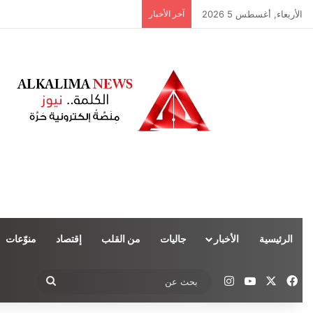
الأربعاء, أغسطس 5 2026
آخر الأخبار
الرئيسية
الأخبار
جاليات
من القلب
إقتصاد
منوّعات
‫X
فيسبوك
‫YouTube
انستقرام
بحث
عن