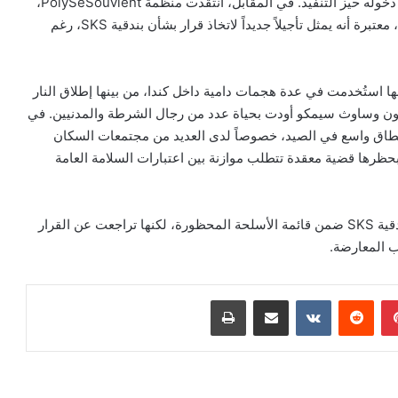
وأضاف أن النظام الجديد يحتاج أولاً إلى تشريع برلماني قبل دخوله حيز التنفيذ. في المقابل، انتقدت منظمة PolySeSouvient،
التي تنادي بتشديد قوانين الأسلحة في كندا، موقف الحكومة، معتبرة أنه يمثل تأجيلاً جديداً لاتخاذ قرار بشأن بندقية SKS، رغم
ها استُخدمت في عدة هجمات دامية داخل كندا، من بينها إطلاق النار
تون وساوث سيمكو أودت بحياة عدد من رجال الشرطة والمدنيين. في
لحظر أن بندقية SKS تُستخدم على نطاق واسع في الصيد، خصوصاً لدى العديد من مجتمعات السكان
بحظرها قضية معقدة تتطلب موازنة بين اعتبارات السلامة العامة
وكانت الحكومة الليبرالية قد حاولت في عام 2023 إدراج بندقية SKS ضمن قائمة الأسلحة المحظورة، لكنها تراجعت عن القرار
ب المعارضة.
بينتيريست
‏Reddit
‏VKontakte
مشاركة عبر البريد
طباعة