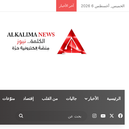
الخميس, أغسطس 6 2026
آخر الأخبار
الرئيسية
الأخبار
جاليات
من القلب
إقتصاد
منوّعات
‫X
فيسبوك
‫YouTube
انستقرام
بحث
عن