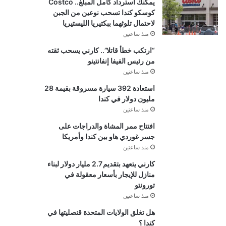
يمكنك استرداد كامل المبلغ.. Costco
كوسكو كندا تسحب نوعين من الجبن
لاحتمال تلوثهما ببكتيريا الليستيريا
منذ ساعتين
“ارتكب خطأ قاتلا”.. كارني يسحب ثقته
من رئيس الفيفا إنفانتينو
منذ ساعتين
استعادة 392 سيارة مسروقة بقيمة 28
مليون دولار في كندا
منذ ساعتين
افتتاح ممر المشاة والدراجات على
جسر غوردي هاو بين كندا وأمريكا
منذ ساعتين
كارني يتعهد بتقديم 2.7 مليار دولار لبناء
منازل للإيجار بأسعار معقولة في
تورونتو
منذ ساعتين
هل تغلق الولايات المتحدة قنصليتها في
كندا ؟