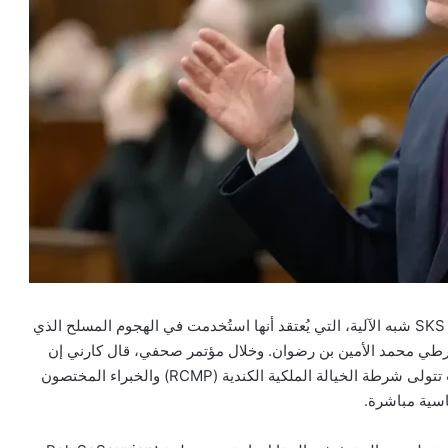
تجنب رئيس الوزراء الكندي مارك كارني التعهد بحظر بندقية SKS شبه الآلية، التي يُعتقد أنها استُخدمت في الهجوم المسلح الذي
ي محمد الأمين بن رضوان. وخلال مؤتمر صحفي، قال كارني إن
حكومته تعمل على إصلاح آلية تصنيف الأسلحة النارية، بحيث تتولى شرطة الخيالة الملكية الكندية (RCMP) والخبراء المختصون
اسية مباشرة.