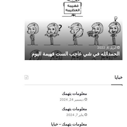
ا
ل
ح
م
د
ا
ل
ل
أبريل 6, 2022
ه
الحمدالله في شي عاجب الست فهيمة اليوم
ف
ي
ش
ي
خبايا
ع
ا
ج
معلومات بتهمك
ب
ديسمبر 24, 2024
ا
ل
معلومات بتهمك
س
يناير 7, 2024
ت
معلومات بتهمك – خبايا
ف