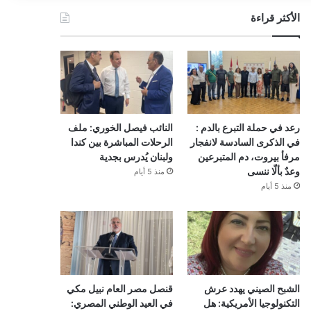
الأكثر قراءة
رعد في حملة التبرع بالدم :
النائب فيصل الخوري: ملف
في الذكرى السادسة لانفجار
الرحلات المباشرة بين كندا
مرفأ بيروت، دم المتبرعين
ولبنان يُدرس بجدية
وعدٌ بألّا ننسى
منذ 5 أيام
منذ 5 أيام
الشبح الصيني يهدد عرش
قنصل مصر العام نبيل مكي
التكنولوجيا الأمريكية: هل
في العيد الوطني المصري: