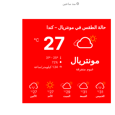
منذ ساعتين
حالة الطقس في مونتريال – كندا
27
℃
مونتريال
31º - 25º
72%
1.34 كيلومتر/ساعة
غيوم متفرقة
27
27
29
31
31
℃
℃
℃
℃
℃
الخميس
الجمعة
السبت
الأحد
الأثنين