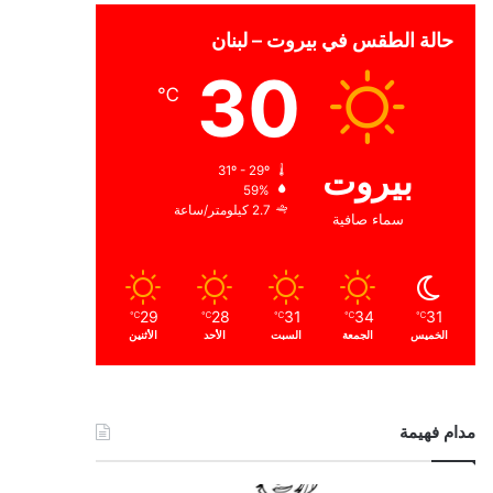
حالة الطقس في بيروت – لبنان
30
℃
بيروت
31º - 29º
59%
2.7 كيلومتر/ساعة
سماء صافية
29
28
31
34
31
℃
℃
℃
℃
℃
الخميس
الجمعة
السبت
الأحد
الأثنين
مدام فهيمة