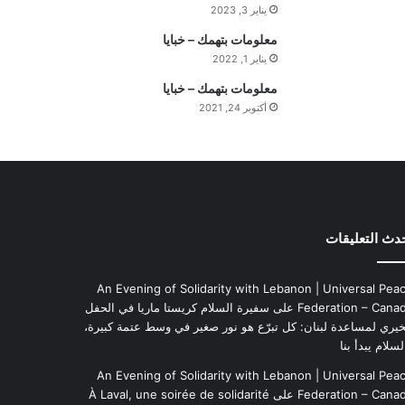
يناير 3, 2023
ه
ي
معلومات بتهمك – خبايا
م
يناير 1, 2022
ة
معلومات بتهمك – خبايا
ا
أكتوبر 24, 2021
ل
ي
و
م
دث التعليقات
An Evening of Solidarity with Lebanon | Universal Pea
Federation – Cana
على
سفيرة السلام كريستا ماريا في الحفل
خيري لمساعدة لبنان: كل تبرّع هو نور صغير في وسط عتمة كبيرة،
لسلام يبدأ بنا
An Evening of Solidarity with Lebanon | Universal Pea
Federation – Cana
على
À Laval, une soirée de solidarité