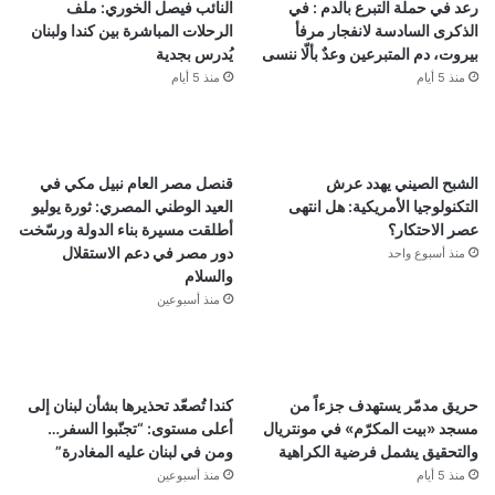
رعد في حملة التبرع بالدم : في
النائب فيصل الخوري: ملف
الذكرى السادسة لانفجار مرفأ
الرحلات المباشرة بين كندا ولبنان
بيروت، دم المتبرعين وعدٌ بألّا ننسى
يُدرس بجدية
منذ 5 أيام
منذ 5 أيام
الشبح الصيني يهدد عرش
قنصل مصر العام نبيل مكي في
التكنولوجيا الأمريكية: هل انتهى
العيد الوطني المصري: ثورة يوليو
عصر الاحتكار؟
أطلقت مسيرة بناء الدولة ورسّخت
دور مصر في دعم الاستقلال
منذ أسبوع واحد
والسلام
منذ أسبوعين
حريق مدمّر يستهدف جزءاً من
كندا تُصعّد تحذيرها بشأن لبنان إلى
مسجد «بيت المكرّم» في مونتريال
أعلى مستوى: “تجنّبوا السفر…
والتحقيق يشمل فرضية الكراهية
ومن في لبنان عليه المغادرة”
منذ 5 أيام
منذ أسبوعين