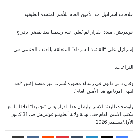
علاقات إسرائيل مع الأمين العام للأمم المتحدة أنطونيو
غوتيريش، منددا بقرار لم يُعلن عنه رسميا بعد يقضي بإدراج
إسرائيل على “القائمة السوداء” المتعلقة بالعنف الجنسي في
النزاعات.
وقال داني دانون في رسالة مصورة نُشرت عبر منصة إكس “لقد
انتهى أمرنا مع هذا الأمين العام”.
وأوضحت البعثة الإسرائيلية أن هذا القرار يعني “تجميدا” لعلاقاتها مع
مكتب الأمين العام حتى نهاية ولاية أنطونيو غوتيريش في 31 كانون
الأول/ديسمبر 2026.
لينكدإن
‏Tumblr
بينتيريست
‏Reddit
‏VKontakte
مشاركة عبر البريد