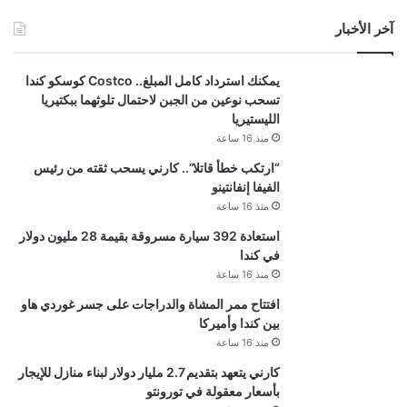
آخر الأخبار
يمكنك استرداد كامل المبلغ.. Costco كوسكو كندا
تسحب نوعين من الجبن لاحتمال تلوثهما ببكتيريا
الليستيريا
منذ 16 ساعة
“ارتكب خطأ قاتلا”.. كارني يسحب ثقته من رئيس
الفيفا إنفانتينو
منذ 16 ساعة
استعادة 392 سيارة مسروقة بقيمة 28 مليون دولار
في كندا
منذ 16 ساعة
افتتاح ممر المشاة والدراجات على جسر غوردي هاو
بين كندا وأميركا
منذ 16 ساعة
كارني يتعهد بتقديم 2.7 مليار دولار لبناء منازل للإيجار
بأسعار معقولة في تورونتو