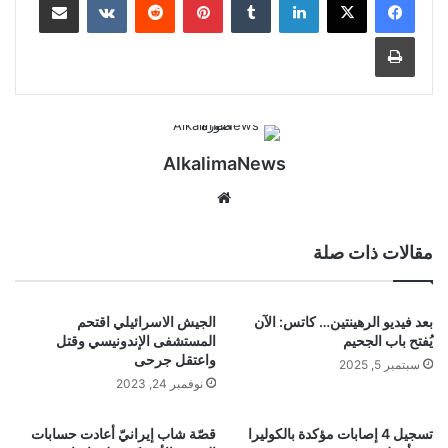
طباعة
AlkalimaNews
موق
ع
الوي
مقالات ذات صلة
ب
بعد فيديو الرهينتين… كاتس: الآن
الجيش الاسرائيلي اقتحم
يُفتح باب الجحيم
المستشفى الإندونيسي وقتل
واعتقل جرحى
سبتمبر 5, 2025
نوفمبر 24, 2023
تسجيل 4 إصابات مؤكدة بالكوليرا
قصّة شاب إيرانيّ أعادت حسابات