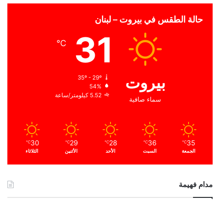
حالة الطقس في بيروت – لبنان
31
℃
بيروت
35º - 29º
54%
5.52 كيلومتر/ساعة
سماء صافية
30
29
28
36
35
℃
℃
℃
℃
℃
الجمعة
السبت
الأحد
الأثنين
الثلاثاء
مدام فهيمة
ا