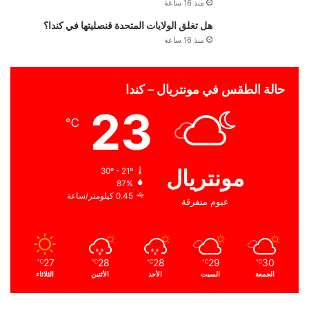
منذ 16 ساعة
هل تغلق الولايات المتحدة قنصليتها في كندا؟
منذ 16 ساعة
حالة الطقس في مونتريال – كندا
23
℃
مونتريال
30º - 21º
87%
0.45 كيلومتر/ساعة
غيوم متفرقة
27
28
28
29
30
℃
℃
℃
℃
℃
الجمعة
السبت
الأحد
الأثنين
الثلاثاء