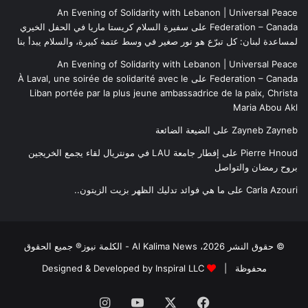
An Evening of Solidarity with Lebanon | Universal Peace
Federation – Canada
على
سفيرة السلام كريستا ماريا في الحفل الخيري
لمساعدة لبنان: كل تبرّع هو نور صغير في وسط عتمة كبيرة، والسلام يبدأ بنا
An Evening of Solidarity with Lebanon | Universal Peace
Federation – Canada
على
À Laval, une soirée de solidarité avec le
Liban portée par la plus jeune ambassadrice de la paix, Christa
Maria Abou Akl
Zayneb Zayneb
على
الضيعة الضائعة
Pierre Hnoud
على
إفطار جامعة LAU في مونتريال لقاء يجمع الخريجين
بروح رمضان والتواصل
Carla Azouri
على
ما هي فوائد تدليك الظهر بزيت الزيتون..
© حقوق النشر 2026، Al Kalima News - الكلمة نيوز® جميع الحقوق
محفوظة |
Designed & Developed by Inspiral LLC
فيسبوك
‫X
‫YouTube
انستقرام