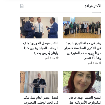
الأكثر قراءة
رعد في حملة التبرع بالدم :
النائب فيصل الخوري: ملف
في الذكرى السادسة لانفجار
الرحلات المباشرة بين كندا
مرفأ بيروت، دم المتبرعين
ولبنان يُدرس بجدية
وعدٌ بألّا ننسى
منذ 4 أيام
منذ 4 أيام
الشبح الصيني يهدد عرش
قنصل مصر العام نبيل مكي
التكنولوجيا الأمريكية: هل
في العيد الوطني المصري: