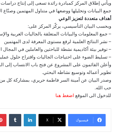
ويأتي إطلاق المركز كمبادرة رائدة تسعى إلى إنتاج دراسات و
جمع البيانات وتحليلها ووضعها في متناول المهتمين وصنّاع ال
أهداف متعددة لتعزيز الوعي
وبحسب البيان التأسيسي، يركّز المركز على:
– جمع المعلومات والبيانات المتعلقة بالجاليات العربية والإ
– نشر النتائج العلمية لرفع مستوى المعرفة لدى المهتمين
– توفير بيئة أكاديمية نشطة للباحثين والعاملين في المجال ا
– تسليط الضوء على احتياجات الجاليات واقتراح حلول عملية
وأعلن القائمون على المشروع عن فتح باب الانتساب إلى ال
تطوير أعماله وتوسيع نشاطه البحثي.
وصدر البيان عن أمينة السر فاطمة حريري، بمشاركة كل م
حب الله.
للدخول الى الموقع
اضغط هنا
لينكدإن
‏Tumblr
فيسبوك
‫X