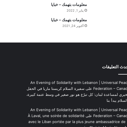
ي
معلومات بتهمك – خبايا
م
يناير 1, 2022
ة
معلومات بتهمك – خبايا
ا
أكتوبر 24, 2021
ل
ي
و
م
دث التعليقات
An Evening of Solidarity with Lebanon | Universal Pea
Federation – Cana
على
سفيرة السلام كريستا ماريا في الحفل
خيري لمساعدة لبنان: كل تبرّع هو نور صغير في وسط عتمة كبيرة،
لسلام يبدأ بنا
An Evening of Solidarity with Lebanon | Universal Pea
Federation – Cana
على
À Laval, une soirée de solidarité
avec le Liban portée par la plus jeune ambassadrice de 