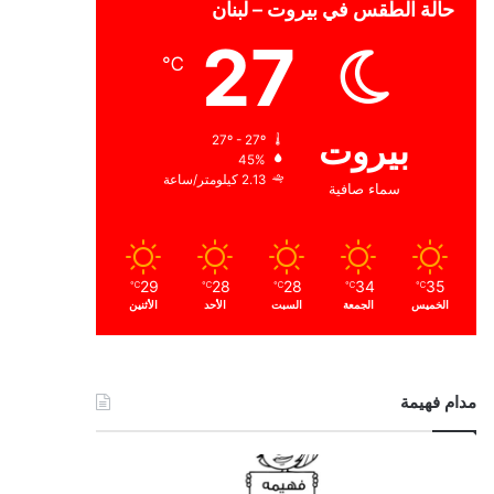
حالة الطقس في بيروت – لبنان
27
℃
بيروت
27º - 27º
45%
2.13 كيلومتر/ساعة
سماء صافية
29
28
28
34
35
℃
℃
℃
℃
℃
الخميس
الجمعة
السبت
الأحد
الأثنين
مدام فهيمة
ا
ل