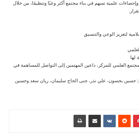
إحصاءات علمية تسهم في بناء مجتمع أكثر وعيًا وتنظيمًا، من خلال
قرار.
سلامية لتعزيز الوعي والتنسيق
لعلمي
 لها
مجتمع العلمي للمركز، داعين المهتمين إلى التواصل للمساهمة في
ن: حسين بحسون، علي نذر، جنى الحاج سليمان، ريان سعد وحسين
بينتيريست
‏Reddit
‏VKontakte
مشاركة عبر البريد
طباعة