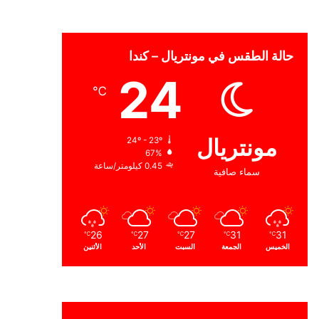
حالة الطقس في مونتريال – كندا
24
℃
مونتريال
24º - 23º
67%
0.45 كيلومتر/ساعة
سماء صافية
26
27
27
31
31
℃
℃
℃
℃
℃
الخميس
الجمعة
السبت
الأحد
الأثنين