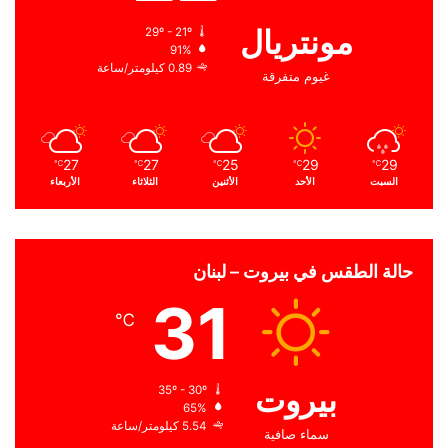
مونتريال
29º - 21º
91%
0.89 كيلومتر/ساعة
غيوم متفرقة
27
27
25
29
29
℃
℃
℃
℃
℃
السبت
الأحد
الأثنين
الثلاثاء
الأربعاء
حالة الطقس في بيروت – لبنان
31
℃
بيروت
35º - 30º
65%
5.54 كيلومتر/ساعة
سماء صافية