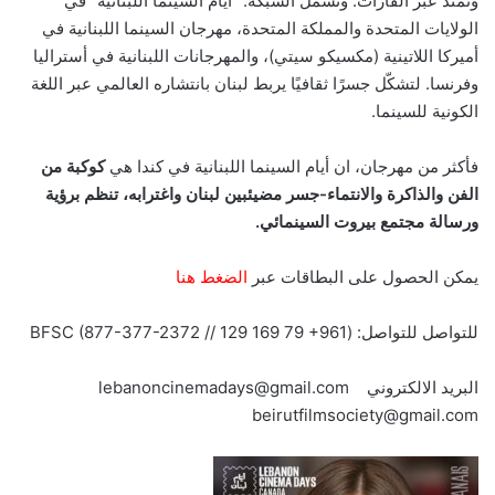
وتمتد عبر القارات. وتشمل الشبكة: “أيام السينما اللبنانية” في
الولايات المتحدة والمملكة المتحدة، مهرجان السينما اللبنانية في
أميركا اللاتينية (مكسيكو سيتي)، والمهرجانات اللبنانية في أستراليا
وفرنسا. لتشكّل جسرًا ثقافيًا يربط لبنان بانتشاره العالمي عبر اللغة
الكونية للسينما.
فأكثر من مهرجان، ان أيام السينما اللبنانية في كندا هي
كوكبة من
الفن والذاكرة والانتماء-جسر مضيئبين لبنان واغترابه، تنظم برؤية
ورسالة مجتمع بيروت السينمائي.
يمكن الحصول على البطاقات عبر
الضغط هنا
للتواصل للتواصل: (BFSC (877-377-2372 // 129 169 79 +961
البريد الالكتروني lebanoncinemadays@gmail.com
beirutfilmsociety@gmail.com