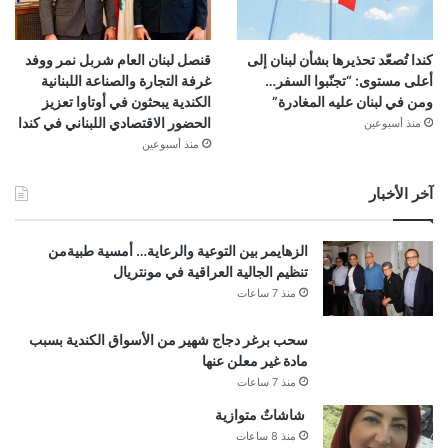
كندا تُصعّد تحذيرها بشأن لبنان إلى
قنصل لبنان العام شربل نمر ووفد
أعلى مستوى: “تجنّبوا السفر…
غرفة التجارة والصناعة اللبنانية
ومن في لبنان عليه المغادرة”
الكندية يبحثون في أوتاوا تعزيز
الحضور الاقتصادي اللبناني في كندا
منذ أسبوعين
منذ أسبوعين
آخر الأخبار
الزهايمر بين التوعية والرعاية… أمسية طبيةمن
تنظيم الجالية العراقية في مونتريال
منذ 7 ساعات
سحب برغر دجاج شهير من الأسواق الكندية بسبب
مادة غير معلن عنها
منذ 7 ساعات
شاشاتٌ متوازية
منذ 8 ساعات