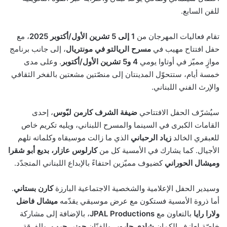
للفن السابع.
تقام فعاليات المهرجان من
1 إلى 5 تشرين الأول/أكتوبر 2025
، مع
حفل افتتاح مهيب في
مسرح الريالتو في مونتريال
، إلى جانب برنامج
موازٍ مميّز في أوتاوا يومي
4 و5 تشرين الأول/أكتوبر
. وعلى مدى
خمسة أيام، ستتحوّل المدينتان إلى منصّتين مشعتين بالفخر الثقافي
والإرث الفني اللبناني.
سيُشرّف الحفل الافتتاحي
ضيفة الشرف كارمن لبّوس
، إحدى
القامات الكبرى في السينما والمسرح اللبناني، ويليه تكريم خاص
للعبقري الخالد
زياد الرحباني
الذي ما زالت موسيقاه وكلماته تلهم
الأجيال. كما يشارك في الأمسية كل من
كارلوس عازار، بديع أبو شقرا
وميشال الحوراني
كضيوف مميّزين احتفاءً بالإبداع اللبناني المتجدّد.
وسيدير الحفل الإعلامية والشخصية الاجتماعية البارزة
كارن بستاني
.
أما ذروة الأمسية فستكون مع عرض موسيقي يقدّمه
ميشال فاضل
ولارا رايا
بالتعاون مع
JPAL Productions
، بالإضافة إلى مشاركة
خاصّة لعازف الكمان
شادي جارور
، والفنّان
جوني حرب
، والفرقة