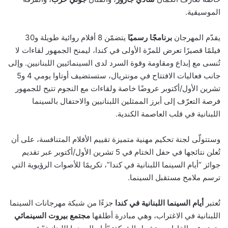
الموسيقية.
يقدّم المهرجان
برنامجًا رسميًا
يتضمّن 8 أفلام روائية طويلة و30
فيلمًا قصيرًا تعرض للمرّة الأولى في كندا، ليمنح الجمهور لقاءات لا
تُنسى مع إبداع ومقاومة وقوة السرد لدى السينمائيين اللبنانيين. وإلى
جانب فعاليات الافتتاح في مونتريال، ستستضيف أوتاوا يومي 4 و5
تشرين الأول/أكتوبر عروضًا خاصة ولقاءات مع النجوم تتيح للجمهور
فرصة التعرّف إلى أبرز الممثلين اللبنانيين والاحتفال بالسينما
اللبنانية في قلب العاصمة الكندية.
وستتولّى لجنة تحكيم مهنية متميزة تقييم الأفلام المتنافسة، على أن
تُعلن نتائجها في حفل الختام في 5 تشرين الأول/أكتوبر عبر تقديم
جوائز “أيام السينما اللبنانية في كندا”، تكريمًا للأصوات الرؤيوية التي
ترسم ملامح مستقبل السينما.
تُعتبر
أيام السينما اللبنانية في كندا
جزءًا من شبكة مهرجانات السينما
اللبنانية في الاغتراب، وهي مبادرة أطلقها
مجتمع بيروت السينمائي