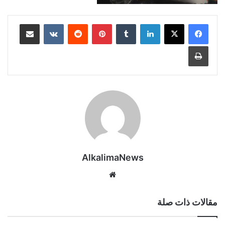
لينكدإن
‏Tumblr
بينتيريست
‏Reddit
‏VKontakte
مشاركة عبر البريد
طباعة
AlkalimaNews
موق
ع
الوي
مقالات ذات صلة
ب