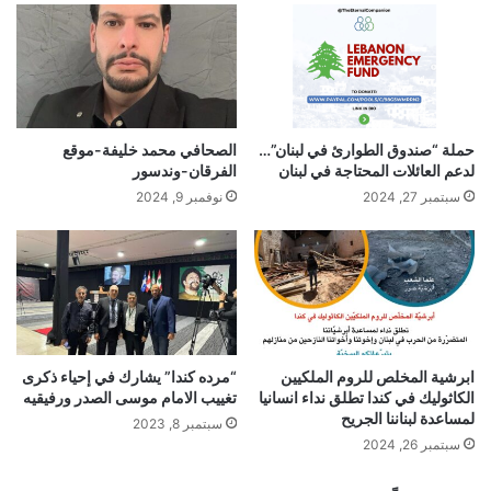
حملة “صندوق الطوارئ في لبنان”…
الصحافي محمد خليفة-موقع
لدعم العائلات المحتاجة في لبنان
الفرقان-وندسور
سبتمبر 27, 2024
نوفمبر 9, 2024
ابرشية المخلص للروم الملكيين
“مرده كندا” يشارك في إحياء ذكرى
الكاثوليك في كندا تطلق نداء انسانيا
تغييب الامام موسى الصدر ورفيقيه
لمساعدة لبناننا الجريح
سبتمبر 8, 2023
سبتمبر 26, 2024