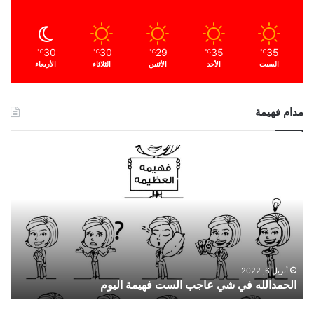
30
30
29
35
35
℃
℃
℃
℃
℃
السبت
الأحد
الأثنين
الثلاثاء
الأربعاء
مدام فهيمة
ا
ل
ح
م
د
ا
ل
ل
ه
أبريل 6, 2022
الحمدالله في شي عاجب الست فهيمة اليوم
ف
ي