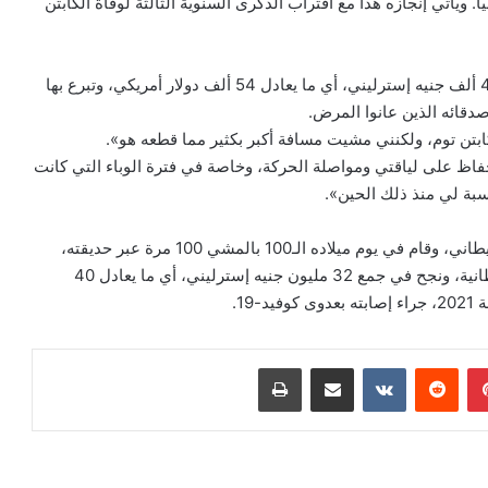
 ويأتي إنجازه هذا مع اقتراب الذكرى السنوية الثالثة لوفاة الكابتن
ووفقاً لموقع مترو الإلكتروني، فقد جمع جونز ما يصل إلى 43 ألف جنيه إسترليني، أي ما يعادل 54 ألف دولار أمريكي، وتبرع بها
دقائه الذين عانوا المرض.
بتن توم، ولكنني مشيت مسافة أكبر بكثير مما قطعه هو».
فاظ على لياقتي ومواصلة الحركة، وخاصة في فترة الوباء التي كانت
نسبة لي منذ ذلك الحين».
يذكر أن الكابتن السير توم مور ضابط سابق في الجيش البريطاني، وقام في يوم ميلاده الـ100 بالمشي 100 مرة عبر حديقته،
لجمع التبرعات للأعمال الخيرية وهيئة الصحة الوطنية البريطانية، ونجح في جمع 32 مليون جنيه إسترليني، أي ما يعادل 40
بينتيريست
‏Reddit
‏VKontakte
مشاركة عبر البريد
طباعة