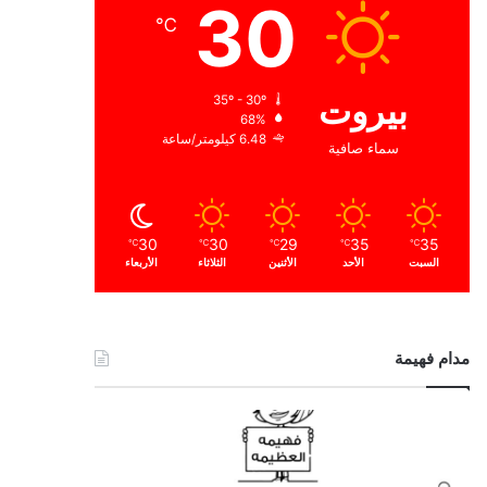
30
℃
بيروت
35º - 30º
68%
6.48 كيلومتر/ساعة
سماء صافية
30
30
29
35
35
℃
℃
℃
℃
℃
السبت
الأحد
الأثنين
الثلاثاء
الأربعاء
مدام فهيمة
ا
ل
ح