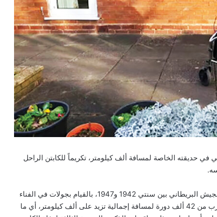
 في حديقته الخاصة لمسافة ألف كيلومتر، تكريماً للكابتن الراحل
سه.
بدأ هارولد جونز، البالغ من العمر 100 عام، والذي خدم في الجيش البريطاني بين سنتي 1942 و1947، بالقيام بجولات في الفناء
الخلفي لمنزله في أثناء الوباء، ومنذ ذلك الحين، أكمل ما يقرب من 42 ألف دورة لمسافة إجمالية تزيد على ألف كيلومتر، أي ما