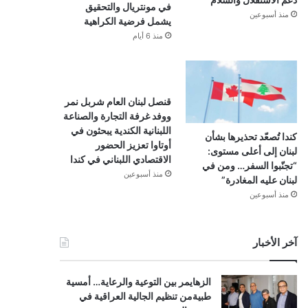
في مونتريال والتحقيق
منذ أسبوعين
يشمل فرضية الكراهية
منذ 6 أيام
قنصل لبنان العام شربل نمر
ووفد غرفة التجارة والصناعة
اللبنانية الكندية يبحثون في
كندا تُصعّد تحذيرها بشأن
أوتاوا تعزيز الحضور
لبنان إلى أعلى مستوى:
الاقتصادي اللبناني في كندا
“تجنّبوا السفر… ومن في
منذ أسبوعين
لبنان عليه المغادرة”
منذ أسبوعين
آخر الأخبار
الزهايمر بين التوعية والرعاية… أمسية
طبيةمن تنظيم الجالية العراقية في