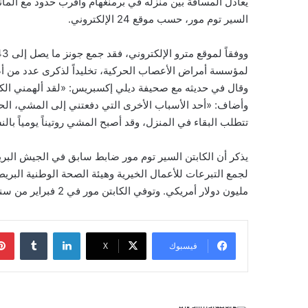
يعادل المسافة بين منزله في برمنغهام وأقرب حدود مع ألمانيا.
السير توم مور، حسب موقع 24 الإلكتروني.
لمؤسسة أمراض الأعصاب الحركية، تخليداً لذكرى عدد من أص
وقال في حديثه مع صحيفة ديلي إكسبريس: «لقد ألهمني الكا
وأضاف: «أحد الأسباب الأخرى التي دفعتني إلى المشي، الح
تتطلب البقاء في المنزل، وقد أصبح المشي روتيناً يومياً بال
مليون دولار أمريكي. وتوفي الكابتن مور في 2 فبراير من سنة 2021، جراء إصابته بعدوى كوفيد-19.
لينكدإن
‏Tumblr
فيسبوك
‫X