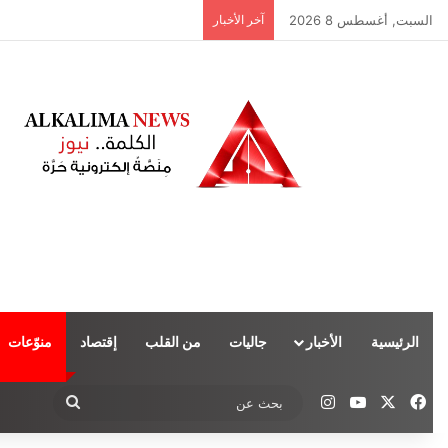
السبت, أغسطس 8 2026
آخر الأخبار
الرئيسية
الأخبار
جاليات
من القلب
إقتصاد
منوّعات
‫X
فيسبوك
‫YouTube
انستقرام
بحث
عن