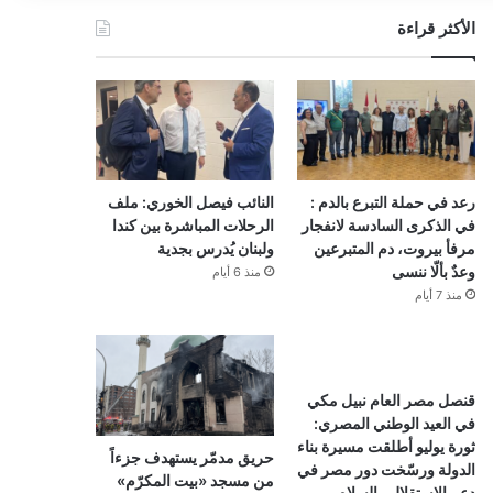
الأكثر قراءة
رعد في حملة التبرع بالدم :
النائب فيصل الخوري: ملف
في الذكرى السادسة لانفجار
الرحلات المباشرة بين كندا
مرفأ بيروت، دم المتبرعين
ولبنان يُدرس بجدية
وعدٌ بألّا ننسى
منذ 6 أيام
منذ 7 أيام
قنصل مصر العام نبيل مكي
في العيد الوطني المصري:
ثورة يوليو أطلقت مسيرة بناء
حريق مدمّر يستهدف جزءاً
الدولة ورسّخت دور مصر في
من مسجد «بيت المكرّم»
دعم الاستقلال والسلام