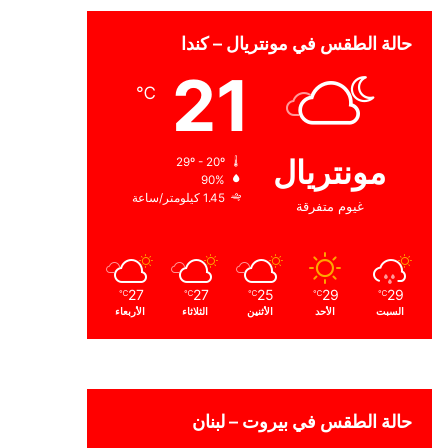
حالة الطقس في مونتريال – كندا
21
℃
مونتريال
29º - 20º
90%
1.45 كيلومتر/ساعة
غيوم متفرقة
27
27
25
29
29
℃
℃
℃
℃
℃
السبت
الأحد
الأثنين
الثلاثاء
الأربعاء
حالة الطقس في بيروت – لبنان