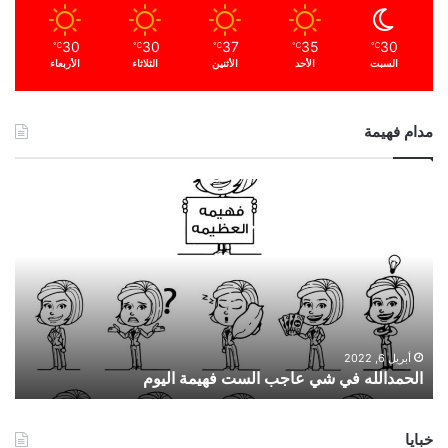
30
30
37
35
30
℃
℃
℃
℃
℃
السبت
الأحد
الأثنين
الثلاثاء
الأربعاء
مدام فهيمة
ا
ل
ح
م
د
ا
ل
ل
ه
أبريل 6, 2022
الحمدالله في شي عاجب الست فهيمة اليوم
ف
ي
ش
خبايا
ي