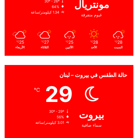
مونتريال
30º - 26º
64%
1.34 كيلومتر/ساعة
غيوم متفرقة
25
27
25
28
28
℃
℃
℃
℃
℃
السبت
الأحد
الأثنين
الثلاثاء
الأربعاء
حالة الطقس في بيروت – لبنان
29
℃
بيروت
30º - 29º
56%
3.01 كيلومتر/ساعة
سماء صافية