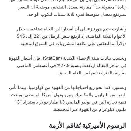
زيادة “معقولة جداً” مقارنة بمعدل التضخم، موضحةً أن السعر
سيرتفع بمعدل متوسط قدره ثلاثة سنتات للكوب الواحد.
وأشارت «تيم هورتنز» إلى أن أسعار البن الخام تضاعفت خلال
الأعوام الثلاثة الماضية، إذ ارتفع سعر الرطل من 221 إلى 545
دولاراً، ما انعكس على تكلفة المشروبات في السوق المحلية.
وبحسب بيانات هيئة الإحصاء الكندية (StatCan)، فإن أسعار القهوة
في متاجر البقالة ارتفعت بنسبة 27.9% في أغسطس الماضي
مقارنة بالفترة نفسها من العام السابق.
وتستورد كندا نحو ربع احتياجاتها من القهوة من كولومبيا، بينما تأتي
البقية من البرازيل والمكسيك وبيرو ودول أمريكا الوسطى، وبلغت
قيمة تجارة البن في يوليو الماضي 1.3 مليار دولار باستيراد 131
مليون كيلوغرام من القهوة غير المحمصة.
الرسوم الأميركية تُفاقم الأزمة