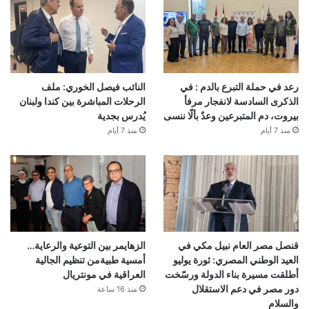
رعد في حملة التبرع بالدم : في
النائب فيصل الخوري: ملف
الذكرى السادسة لانفجار مرفأ
الرحلات المباشرة بين كندا ولبنان
بيروت، دم المتبرعين وعدٌ بألّا ننسى
يُدرس بجدية
منذ 7 أيام
منذ 7 أيام
قنصل مصر العام نبيل مكي في
الزهايمر بين التوعية والرعاية…
العيد الوطني المصري: ثورة يوليو
أمسية طبيةمن تنظيم الجالية
أطلقت مسيرة بناء الدولة ورسّخت
العراقية في مونتريال
دور مصر في دعم الاستقلال
منذ 16 ساعة
والسلام