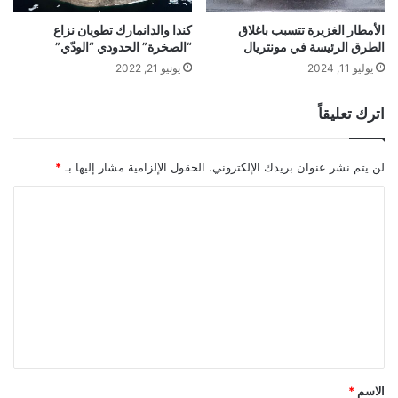
الأمطار الغزيرة تتسبب باغلاق
كندا والدانمارك تطويان نزاع
الطرق الرئيسة في مونتريال
“الصخرة” الحدودي “الودّي”
يوليو 11, 2024
يونيو 21, 2022
اترك تعليقاً
لن يتم نشر عنوان بريدك الإلكتروني.
الحقول الإلزامية مشار إليها بـ
*
ا
ل
ت
ع
ل
ي
ق
*
الاسم
*