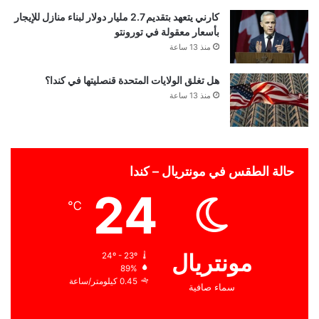
كارني يتعهد بتقديم 2.7 مليار دولار لبناء منازل للإيجار
بأسعار معقولة في تورونتو
منذ 13 ساعة
هل تغلق الولايات المتحدة قنصليتها في كندا؟
منذ 13 ساعة
حالة الطقس في مونتريال – كندا
24
℃
مونتريال
24º - 23º
89%
0.45 كيلومتر/ساعة
سماء صافية