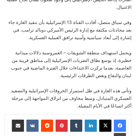
الاغتيال.
وفي سياق متصل، أفادت القناة 13 الإسرائيلية بأن تنفيذ الغارة جاء
بعد محادثات مكثفة مع إدارة الرئيس الأميركي دونالد ترامب، في
إشارة إلى أبعاد سياسية وأمنية ترافق العملية العسكرية.
ويحمل استهداف منطقة الشويفات – العمروسية دلالات ميدانية
خطيرة، إذ يوسع نطاق الضربات الإسرائيلية إلى مناطق قريبة من
العاصمة، بعدما تركزت الاعتداءات خلال الفترة الماضية في جنوب
لبنان والبقاع وبعض الطرقات الرئيسية.
وتأتي هذه الغارة في ظل استمرار الخروقات الإسرائيلية والتصعيد
العسكري المتبادل، وسط مخاوف من انزلاق المواجهة إلى مرحلة
أكثر اتساعًا في الأيام المقبلة.
لينكدإن
‏Tumblr
بينتيريست
‏Reddit
‏VKontakte
مشاركة عبر البريد
طباعة