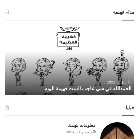
مدام فهيمة
ا
ل
ح
م
د
ا
ل
ل
ه
أبريل 6, 2022
الحمدالله في شي عاجب الست فهيمة اليوم
ف
ي
ش
خبايا
ي
ع
ا
معلومات بتهمك
ج
ديسمبر 24, 2024
ب