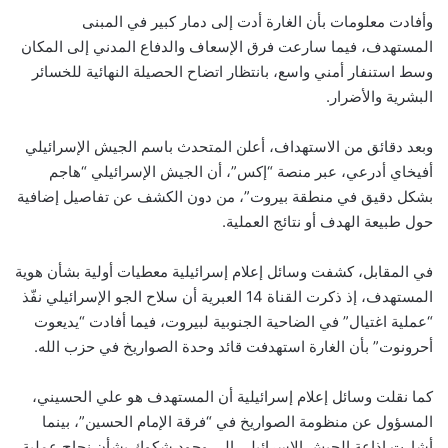
وأفادت معلومات بأن الغارة أدت إلى دمار كبير في المبنى
المستهدف، فيما سارعت فرق الإسعاف والدفاع المدني إلى المكان
وسط استنفار أمني واسع، بانتظار اتضاح الحصيلة النهائية للخسائر
البشرية والأضرار.
وبعد دقائق من الاستهداف، أعلن المتحدث باسم الجيش الإسرائيلي
أفيخاي أدرعي، عبر منصة “إكس”، أن الجيش الإسرائيلي “هاجم
بشكل دقيق في منطقة بيروت”، من دون الكشف عن تفاصيل إضافية
حول طبيعة الهدف أو نتائج العملية.
في المقابل، كشفت وسائل إعلام إسرائيلية معطيات أولية بشأن هوية
المستهدف، إذ ذكرت القناة 14 العبرية أن سلاح الجو الإسرائيلي نفّذ
“عملية اغتيال” في الضاحية الجنوبية لبيروت، فيما أفادت “يديعوت
أحرونوت” بأن الغارة استهدفت قائد وحدة الصواريخ في حزب الله.
كما نقلت وسائل إعلام إسرائيلية أن المستهدف هو علي الحسيني،
المسؤول عن منظومة الصواريخ في “فرقة الإمام الحسين”، بينما
أشارت إذاعة الجيش الإسرائيلي إلى وجود شكوك بشأن نجاح عملية