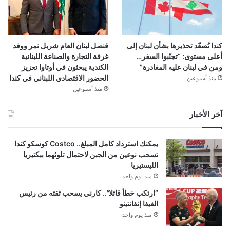
كندا تُصعّد تحذيرها بشأن لبنان إلى
قنصل لبنان العام شربل نمر ووفد
أعلى مستوى: “تجنّبوا السفر…
غرفة التجارة والصناعة اللبنانية
ومن في لبنان عليه المغادرة”
الكندية يبحثون في أوتاوا تعزيز
الحضور الاقتصادي اللبناني في كندا
منذ أسبوعين
منذ أسبوعين
آخر الأخبار
يمكنك استرداد كامل المبلغ.. Costco كوسكو كندا
تسحب نوعين من الجبن لاحتمال تلوثهما ببكتيريا
الليستيريا
منذ يوم واحد
“ارتكب خطأ قاتلا”.. كارني يسحب ثقته من رئيس
الفيفا إنفانتينو
منذ يوم واحد