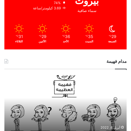
بيروت
74%
3.69 كيلومتر/ساعة
سماء صافية
31
29
36
35
29
℃
℃
℃
℃
℃
الجمعة
السبت
الأحد
الأثنين
الثلاثاء
مدام فهيمة
ا
ل
ح
م
د
ا
ل
ل
ه
أبريل 6, 2022