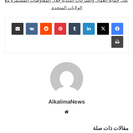
على حماية العمال والشركات الكندية خلال المفاوضات المستمرة مع
الولايات المتحدة.
لينكدإن
‏Tumblr
بينتيريست
‏Reddit
‏VKontakte
مشاركة عبر البريد
طباعة
AlkalimaNews
موق
ع
الوي
مقالات ذات صلة