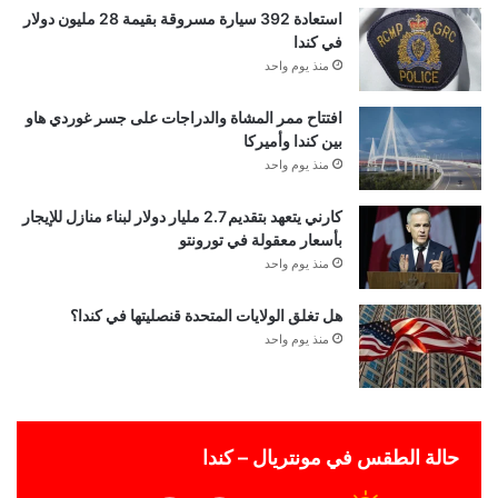
استعادة 392 سيارة مسروقة بقيمة 28 مليون دولار
في كندا
منذ يوم واحد
افتتاح ممر المشاة والدراجات على جسر غوردي هاو
بين كندا وأميركا
منذ يوم واحد
كارني يتعهد بتقديم 2.7 مليار دولار لبناء منازل للإيجار
بأسعار معقولة في تورونتو
منذ يوم واحد
هل تغلق الولايات المتحدة قنصليتها في كندا؟
منذ يوم واحد
حالة الطقس في مونتريال – كندا