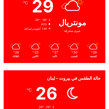
29
℃
مونتريال
30º - 28º
63%
1.34 كيلومتر/ساعة
غيوم متفرقة
26
25
27
30
29
℃
℃
℃
℃
℃
الجمعة
السبت
الأحد
الأثنين
الثلاثاء
حالة الطقس في بيروت – لبنان
26
℃
29º - 26º