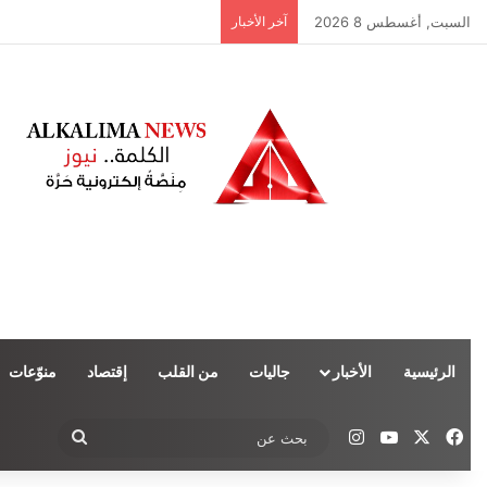
السبت, أغسطس 8 2026
آخر الأخبار
الرئيسية
الأخبار
جاليات
من القلب
إقتصاد
منوّعات
‫X
فيسبوك
‫YouTube
انستقرام
بحث
عن