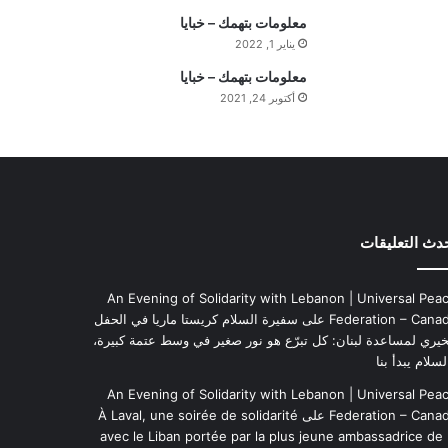
ي
معلومات بتهمك – خبايا
م
يناير 1, 2022
ة
معلومات بتهمك – خبايا
ا
أكتوبر 24, 2021
ل
ي
و
م
دث التعليقات
An Evening of Solidarity with Lebanon | Universal Pea
Federation – Cana
على
سفيرة السلام كريستا ماريا في الحفل
خيري لمساعدة لبنان: كل تبرّع هو نور صغير في وسط عتمة كبيرة،
لسلام يبدأ بنا
An Evening of Solidarity with Lebanon | Universal Pea
Federation – Cana
على
À Laval, une soirée de solidarité
avec le Liban portée par la plus jeune ambassadrice de 