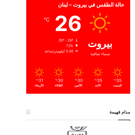
حالة الطقس في بيروت – لبنان
26
℃
بيروت
35º - 26º
72%
5.56 كيلومتر/ساعة
سماء صافية
31
30
30
35
35
℃
℃
℃
℃
℃
السبت
الأحد
الأثنين
الثلاثاء
الأربعاء
مدام فهيمة
ا