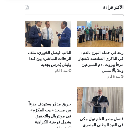
الأكثر قراءة
رعد في حملة التبرع بالدم :
النائب فيصل الخوري: ملف
في الذكرى السادسة لانفجار
الرحلات المباشرة بين كندا
مرفأ بيروت، دم المتبرعين
ولبنان يُدرس بجدية
وعدٌ بألّا ننسى
منذ 6 أيام
منذ 6 أيام
حريق مدمّر يستهدف جزءاً
من مسجد «بيت المكرّم»
في مونتريال والتحقيق
قنصل مصر العام نبيل مكي
يشمل فرضية الكراهية
في العيد الوطني المصري: