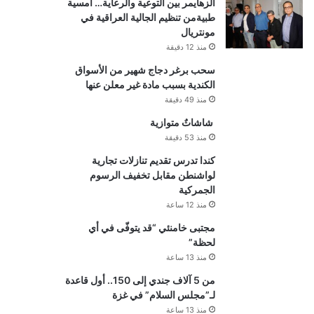
الزهايمر بين التوعية والرعاية… أمسية
طبيةمن تنظيم الجالية العراقية في
مونتريال
منذ 12 دقيقة
سحب برغر دجاج شهير من الأسواق
الكندية بسبب مادة غير معلن عنها
منذ 49 دقيقة
شاشاتٌ متوازية
منذ 53 دقيقة
كندا تدرس تقديم تنازلات تجارية
لواشنطن مقابل تخفيف الرسوم
الجمركية
منذ 12 ساعة
مجتبى خامنئي “قد يتوفّى في أي
لحظة”
منذ 13 ساعة
من 5 آلاف جندي إلى 150.. أول قاعدة
لـ”مجلس السلام” في غزة
منذ 13 ساعة