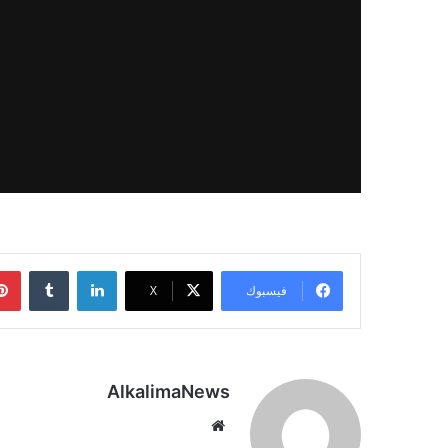
لينكدإن
‏Tumblr
فيسبوك
‫X
AlkalimaNews
موق