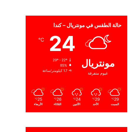
حالة الطقس في مونتريال – كندا
24
℃
مونتريال
29º - 22º
85%
1.7 كيلومتر/ساعة
غيوم متفرقة
25
26
24
29
29
℃
℃
℃
℃
℃
السبت
الأحد
الأثنين
الثلاثاء
الأربعاء