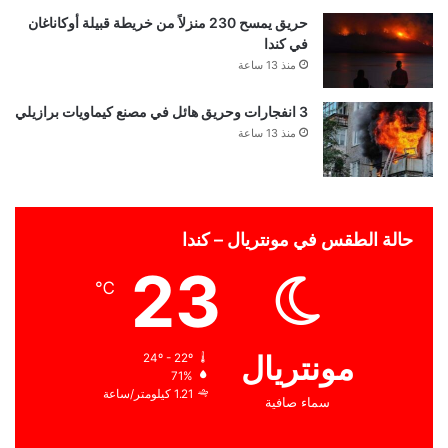
حريق يمسح 230 منزلاً من خريطة قبيلة أوكاناغان
في كندا
منذ 13 ساعة
3 انفجارات وحريق هائل في مصنع كيماويات برازيلي
منذ 13 ساعة
حالة الطقس في مونتريال – كندا
23
℃
مونتريال
24º - 22º
71%
1.21 كيلومتر/ساعة
سماء صافية