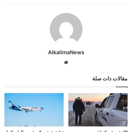
AlkalimaNews
موق
ع
الوي
مقالات ذات صلة
ب