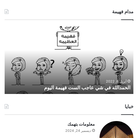
مدام فهيمة
ا
ل
ح
م
د
ا
ل
ل
ه
أبريل 6, 2022
الحمدالله في شي عاجب الست فهيمة اليوم
ف
ي
ش
خبايا
ي
ع
ا
معلومات بتهمك
ج
ديسمبر 24, 2024
ب