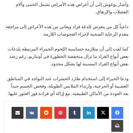
وأشار بوغوش إلى أن أعراض هذه الأمراض تشمل الحمى وآلام
العضلات والإرهاق.
داعياً كل من يتعرض للدغة قراد ويعاني من هذه الأعراض إلى مراجعة
مقدم الرعاية الصحية لإجراء الفحوصات اللازمة.
كما لفت إلى أن متلازمة حساسية اللحوم الحمراء المرتبطة بلدغات
بعض أنواع القراد ما تزال منخفضة الخطورة في أونتاريو، رغم رصد
بعض أنواع القراد المسببة لها بشكل محدود.
ودعا الخبراء إلى استخدام طارد الحشرات عند التواجد في المناطق
العشبية أو الحرجية، وارتداء الملابس الطويلة، وفحص الجسم جيداً
بعد العودة من الأماكن الطبيعية، مع إزالة أي قرادة فور العثور عليها.
لينكدإن
‏Tumblr
بينتيريست
‏Reddit
‏VKontakte
مشاركة عبر البريد
طباعة