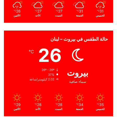
26
27
27
31
31
℃
℃
℃
℃
℃
الخميس
الجمعة
السبت
الأحد
الأثنين
حالة الطقس في بيروت – لبنان
26
℃
بيروت
26º - 26º
37%
2.02 كيلومتر/ساعة
سماء صافية
29
28
28
34
35
℃
℃
℃
℃
℃
الخميس
الجمعة
السبت
الأحد
الأثنين