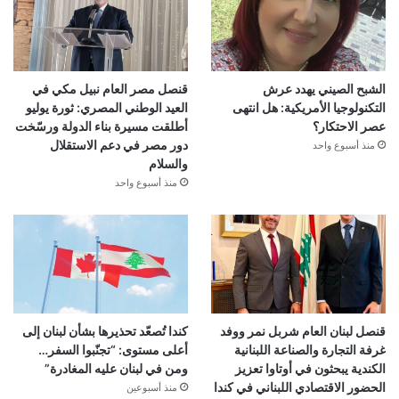
الشبح الصيني يهدد عرش
قنصل مصر العام نبيل مكي في
التكنولوجيا الأمريكية: هل انتهى
العيد الوطني المصري: ثورة يوليو
عصر الاحتكار؟
أطلقت مسيرة بناء الدولة ورسّخت
دور مصر في دعم الاستقلال
منذ أسبوع واحد
والسلام
منذ أسبوع واحد
قنصل لبنان العام شربل نمر ووفد
كندا تُصعّد تحذيرها بشأن لبنان إلى
غرفة التجارة والصناعة اللبنانية
أعلى مستوى: “تجنّبوا السفر…
الكندية يبحثون في أوتاوا تعزيز
ومن في لبنان عليه المغادرة”
الحضور الاقتصادي اللبناني في كندا
منذ أسبوعين