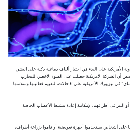
ة الأمريكية على البدء في اختبار ألياف دماغية ذكية على البشر.
خصص أن الشركة الأمريكية حصلت على الضوء الأخضر، للتجارب
السريرية على البشر، التي ستبدأ في مستشفى “ماونت سايناي” في نيويورك الأمريكية على 6 حالات، لتقييم فعاليتها وسلامتها
أو البتر في أطرافهم، لإمكانية إعادة تنشيط الأعصاب الخاصة
ا على أشخاص يستخدموا أجهزة تعويضية أو قاموا بزراعة أطراف،