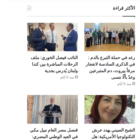
الأكثر قراءة
رعد في حملة التبرع بالدم :
النائب فيصل الخوري: ملف
في الذكرى السادسة لانفجار
الرحلات المباشرة بين كندا
مرفأ بيروت، دم المتبرعين
ولبنان يُدرس بجدية
وعدٌ بألّا ننسى
منذ 5 أيام
منذ 5 أيام
الشبح الصيني يهدد عرش
قنصل مصر العام نبيل مكي
التكنولوجيا الأمريكية: هل
في العيد الوطني المصري: