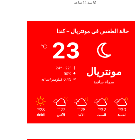
منذ 14 ساعة
حالة الطقس في مونتريال – كندا
23
℃
مونتريال
24º - 22º
90%
0.45 كيلومتر/ساعة
سماء صافية
28
27
28
32
30
℃
℃
℃
℃
℃
الجمعة
السبت
الأحد
الأثنين
الثلاثاء