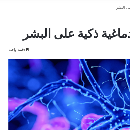
لى البشر
دماغية ذكية على البشر
دقيقة واحدة