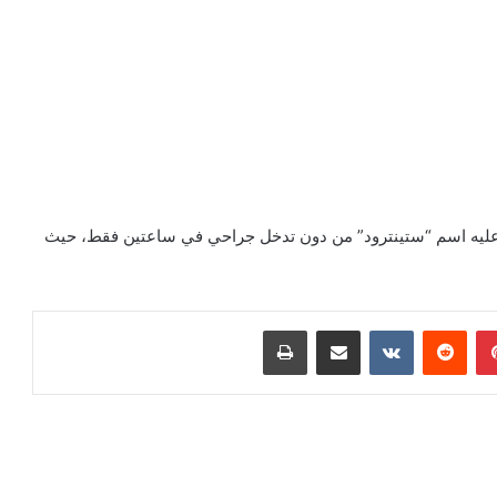
 عليه اسم “ستينترود” من دون تدخل جراحي في ساعتين فقط، حيث
بينتيريست
‏Reddit
‏VKontakte
مشاركة عبر البريد
طباعة