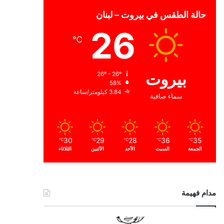
حالة الطقس في بيروت – لبنان
26
℃
بيروت
26º - 26º
58%
3.84 كيلومتر/ساعة
سماء صافية
30
29
28
36
35
℃
℃
℃
℃
℃
الجمعة
السبت
الأحد
الأثنين
الثلاثاء
مدام فهيمة
ا