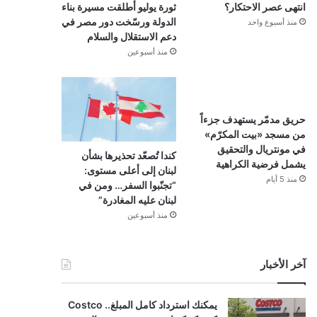
انتهى عصر الاحتكار؟
ثورة يوليو أطلقت مسيرة بناء
الدولة ورسّخت دور مصر في
منذ أسبوع واحد
دعم الاستقلال والسلام
منذ أسبوعين
حريق مدمّر يستهدف جزءاً
من مسجد «بيت المكرّم»
في مونتريال والتحقيق
كندا تُصعّد تحذيرها بشأن
يشمل فرضية الكراهية
لبنان إلى أعلى مستوى:
منذ 5 أيام
“تجنّبوا السفر… ومن في
لبنان عليه المغادرة”
منذ أسبوعين
آخر الأخبار
يمكنك استرداد كامل المبلغ.. Costco