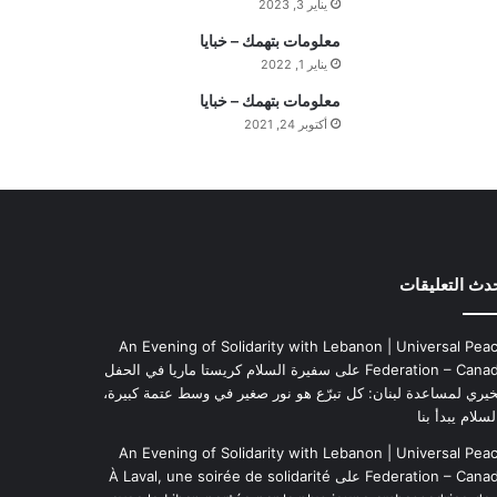
يناير 3, 2023
ه
ي
معلومات بتهمك – خبايا
م
يناير 1, 2022
ة
معلومات بتهمك – خبايا
ا
أكتوبر 24, 2021
ل
ي
و
م
دث التعليقات
An Evening of Solidarity with Lebanon | Universal Pea
Federation – Cana
على
سفيرة السلام كريستا ماريا في الحفل
خيري لمساعدة لبنان: كل تبرّع هو نور صغير في وسط عتمة كبيرة،
لسلام يبدأ بنا
An Evening of Solidarity with Lebanon | Universal Pea
Federation – Cana
على
À Laval, une soirée de solidarité