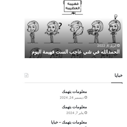
ل
ح
م
د
ا
ل
ل
أبريل 6, 2022
ه
الحمدالله في شي عاجب الست فهيمة اليوم
ف
ي
ش
ي
خبايا
ع
ا
ج
معلومات بتهمك
ب
ديسمبر 24, 2024
ا
ل
معلومات بتهمك
س
يناير 7, 2024
ت
معلومات بتهمك – خبايا
ف