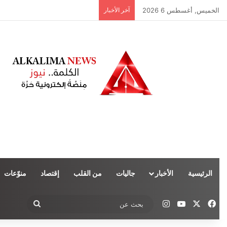
الخميس, أغسطس 6 2026
آخر الأخبار
الرئيسية
الأخبار
جاليات
من القلب
إقتصاد
منوّعات
‫X
فيسبوك
‫YouTube
انستقرام
بحث
عن