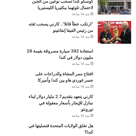
كوسكو كندا تسحب نوعين من الجبن
لاحتمال تلوثهما ببكتيريا الليستيريا
منذ 14 ساعة
“ارتكب خطأ قاتلا”.. كارني يسحب ثقته
من رئيس الفيفا إنفانتينو
منذ 14 ساعة
استعادة 392 سيارة مسروقة بقيمة 28
مليون دولار في كندا
منذ 14 ساعة
افتتاح ممر المشاة والدراجات على
جسر غوردي هاو بين كندا وأميركا
منذ 14 ساعة
كارني يتعهد بتقديم 2.7 مليار دولار لبناء
منازل للإيجار بأسعار معقولة في
تورونتو
منذ 14 ساعة
هل تغلق الولايات المتحدة قنصليتها في
كندا؟