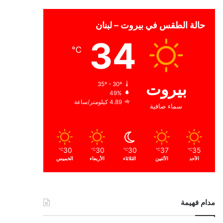
حالة الطقس في بيروت – لبنان
34
℃
بيروت
35º - 30º
49%
4.89 كيلومتر/ساعة
سماء صافية
30
30
30
37
35
℃
℃
℃
℃
℃
الأحد
الأثنين
الثلاثاء
الأربعاء
الخميس
مدام فهيمة