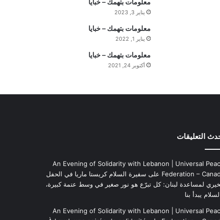
معلومات بتهمك – خبايا
ف
يناير 3, 2023
ه
ي
معلومات بتهمك – خبايا
م
يناير 1, 2022
ة
معلومات بتهمك – خبايا
ا
أكتوبر 24, 2021
ل
ي
و
م
دث التعليقات
An Evening of Solidarity with Lebanon | Universal Pea
Federation – Cana
على
سفيرة السلام كريستا ماريا في الحفل
خيري لمساعدة لبنان: كل تبرّع هو نور صغير في وسط عتمة كبيرة،
لسلام يبدأ بنا
An Evening of Solidarity with Lebanon | Universal Pea