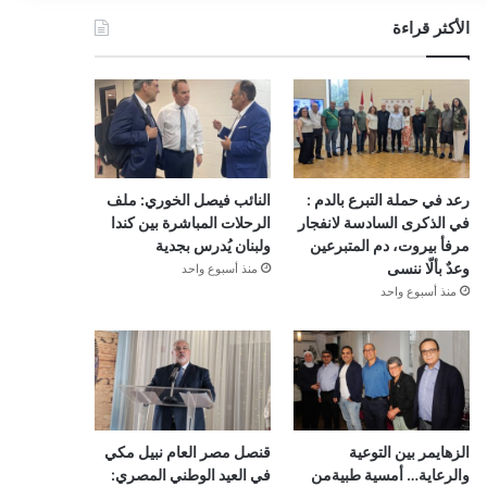
الأكثر قراءة
رعد في حملة التبرع بالدم :
النائب فيصل الخوري: ملف
في الذكرى السادسة لانفجار
الرحلات المباشرة بين كندا
مرفأ بيروت، دم المتبرعين
ولبنان يُدرس بجدية
وعدٌ بألّا ننسى
منذ أسبوع واحد
منذ أسبوع واحد
الزهايمر بين التوعية
قنصل مصر العام نبيل مكي
والرعاية… أمسية طبيةمن
في العيد الوطني المصري: