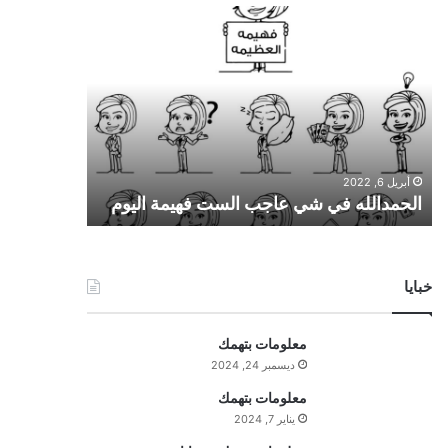
ا
ل
ح
م
د
ا
ل
ل
أبريل 6, 2022
ه
الحمدالله في شي عاجب الست فهيمة اليوم
ف
ي
ش
ي
خبايا
ع
ا
ج
معلومات بتهمك
ب
ديسمبر 24, 2024
ا
ل
معلومات بتهمك
س
يناير 7, 2024
ت