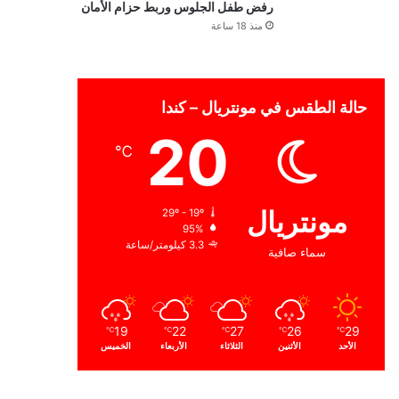
رفض طفل الجلوس وربط حزام الأمان
منذ 18 ساعة
حالة الطقس في مونتريال – كندا
20
℃
مونتريال
29º - 19º
95%
3.3 كيلومتر/ساعة
سماء صافية
19
22
27
26
29
℃
℃
℃
℃
℃
الأحد
الأثنين
الثلاثاء
الأربعاء
الخميس