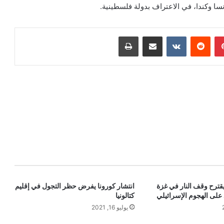
سا وكندا، في الاعتراف بدولة فلسطينية.
بينتيريست
‏Reddit
‏VKontakte
مشاركة عبر البريد
طباعة
يقترح وقف النار في غزة
انتشار كورونا يفرض حظر التجول في إقليم
 على الهجوم الإسرائيلي
كتالونيا
يوليو 16, 2021