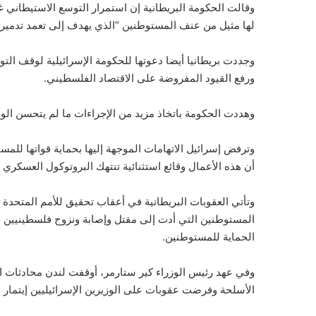
وقالت الحكومة البريطانية إن استمرار التوسع الاستيطاني
لها مثيل من عنف المستوطنين “الذي يهدف إلى تعمد تدمير 
وجددت بريطانيا أيضا دعوتها للحكومة الإسرائيلية لوقف ا
ورفع القيود المفروضة على الاقتصاد الفلسطيني.
وهددت الحكومة باتخاذ مزيد من الإجراءات ما لم يتحسن الو
وترفض إسرائيل الاتهامات الموجهة إليها بحماية قواتها لل
أن هذه الأعمال وقائع استثنائية تنتهك البروتوكول العسكري
وتأتي العقوبات البريطانية في أعقاب تحقيق للأمم المتحد
المستوطنين التي أدت إلى مقتل وإصابة ونزوح فلسطينيين في 
الحماية للمستوطنين.
وفي عهد رئيس الوزراء كير ستارمر، أوقفت لندن محادثات ا
الأسلحة وفرضت عقوبات على الوزيرين الإسرائيليين إيتمار 