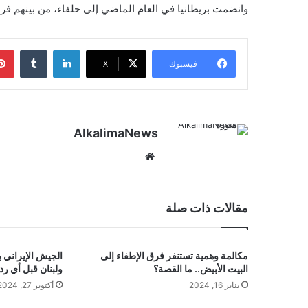
وانضمت بريطانيا في العام الماضي إلى حلفاء، من بينهم فرن
لينكدإن
‏Tumblr
فيسبوك
‫X
AlkalimaNews
موق
ع
الوي
ب
مقالات ذات صلة
مكالمة وهمية تستنفر فرق الإطفاء إلى
الجيش الإيراني 
البيت الأبيض.. ما القصة؟
ولبنان قبل أي رد
يناير 16, 2024
أكتوبر 27, 2024