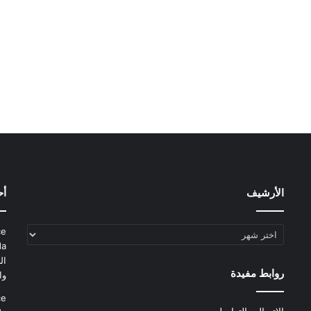
الأرشيف
أح
الأرشيف
ce
da
ال
روابط مفيدة
وا
ce