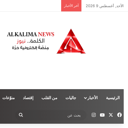
الأحد, أغسطس 9 2026
آخر الأخبار
الرئيسية
الأخبار
جاليات
من القلب
إقتصاد
منوّعات
‫X
فيسبوك
‫YouTube
انستقرام
بحث
عن