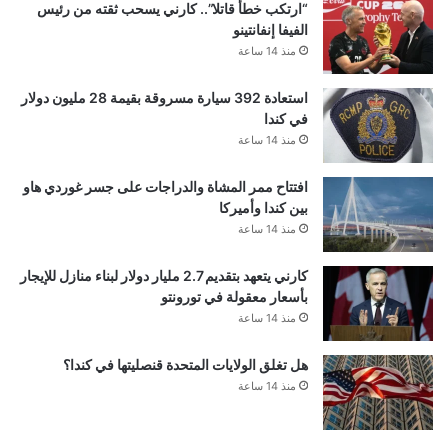
“ارتكب خطأ قاتلا”.. كارني يسحب ثقته من رئيس
الفيفا إنفانتينو
منذ 14 ساعة
استعادة 392 سيارة مسروقة بقيمة 28 مليون دولار
في كندا
منذ 14 ساعة
افتتاح ممر المشاة والدراجات على جسر غوردي هاو
بين كندا وأميركا
منذ 14 ساعة
كارني يتعهد بتقديم 2.7 مليار دولار لبناء منازل للإيجار
بأسعار معقولة في تورونتو
منذ 14 ساعة
هل تغلق الولايات المتحدة قنصليتها في كندا؟
منذ 14 ساعة