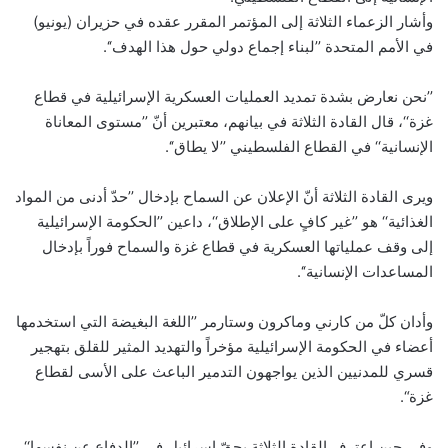
وأشار الزعماء الثلاثة إلى المؤتمر المقرر عقده في حزيران (يونيو)
في الأمم المتحدة ’’لبناء إجماع دولي حول هذا الهدف‘‘.
’’نحن نعارض بشدة تمديد العمليات العسكرية الإسرائيلية في قطاع
غزة‘‘، قال القادة الثلاثة في بيانهم، معتبرين أنّ ’’مستوى المعاناة
الإنسانية‘‘ في القطاع الفلسطيني ’’لا يطاق‘‘.
ويرى القادة الثلاثة أنّ الإعلان عن السماح بإدخال ’’حدّ أدنى من المواد
الغذائية‘‘ هو ’’غير كافٍ على الإطلاق‘‘، داعين ’’الحكومة الإسرائيلية
إلى وقف عملياتها العسكرية في قطاع غزة والسماح فوراً بإدخال
المساعدات الإنسانية‘‘.
وأدان كلّ من كارني وماكرون وستارمر ’’اللغة البغيضة التي استخدمها
أعضاء في الحكومة الإسرائيلية مؤخراً والتهديد المثير للقلق بتهجير
قسري للمدنيين الذين يواجهون التدمير الباعث على الأسى لقطاع
غزة“.
وفي حين اعترف القادة الثلاثة بحقّ إسرائيل في ’’الدفاع عن نفسها‘‘