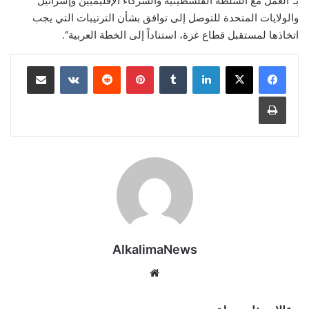
بـ’’العمل مع السلطة الفلسطينية والشركاء الإقليميين وإسرائيل
والولايات المتحدة للتوصل إلى توافق بشأن الترتيبات التي يجب
اتخاذها لمستقبل قطاع غزة، استناداً إلى الخطة العربية‘‘.
لينكدإن
‏Tumblr
بينتيريست
‏Reddit
‏VKontakte
مشاركة عبر البريد
طباعة
AlkalimaNews
موق
ع
الوي