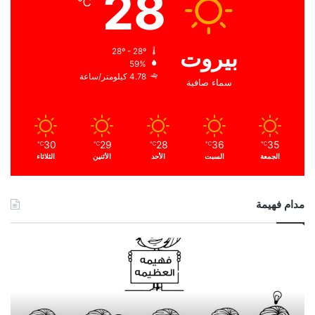
28
℃
بيروت
28º - 28º
59%
4.78 كيلومتر/ساعة
سماء صافية
30
29
28
36
35
℃
℃
℃
℃
℃
الجمعة
السبت
الأحد
الأثنين
الثلاثاء
مدام فهيمة
ا
ل
ح
م
د