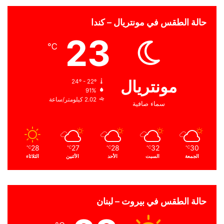
حالة الطقس في مونتريال – كندا
23
℃
مونتريال
24º - 22º
91%
2.02 كيلومتر/ساعة
سماء صافية
28
27
28
32
30
℃
℃
℃
℃
℃
الجمعة
السبت
الأحد
الأثنين
الثلاثاء
حالة الطقس في بيروت – لبنان