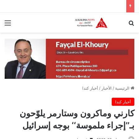
بحث عن
الق
الرئيسية
/
الأخبار
/
أخبار كندا
أخبار كندا
كارني وماكرون وستارمر يلوّحون
بـ’’إجراء ملموسة‘‘ بوجه إسرائيل