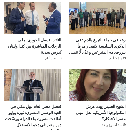
رعد في حملة التبرع بالدم : في
النائب فيصل الخوري: ملف
الذكرى السادسة لانفجار مرفأ
الرحلات المباشرة بين كندا ولبنان
بيروت، دم المتبرعين وعدٌ بألّا ننسى
يُدرس بجدية
منذ 5 أيام
منذ 5 أيام
الشبح الصيني يهدد عرش
قنصل مصر العام نبيل مكي في
التكنولوجيا الأمريكية: هل انتهى
العيد الوطني المصري: ثورة يوليو
عصر الاحتكار؟
أطلقت مسيرة بناء الدولة ورسّخت
دور مصر في دعم الاستقلال
منذ أسبوع واحد