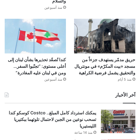
والسلام
منذ أسبوعين
حريق مدمّر يستهدف جزءاً من
كندا تُصعّد تحذيرها بشأن لبنان إلى
مسجد «بيت المكرّم» في مونتريال
أعلى مستوى: “تجنّبوا السفر…
والتحقيق يشمل فرضية الكراهية
ومن في لبنان عليه المغادرة”
منذ 5 أيام
منذ أسبوعين
آخر الأخبار
يمكنك استرداد كامل المبلغ.. Costco كوسكو كندا
تسحب نوعين من الجبن لاحتمال تلوثهما ببكتيريا
الليستيريا
منذ 14 ساعة