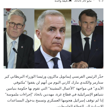
مايو 20, 2025
دقيقة واحدة
حذّر الرئيس الفرنسي إيمانويل ماكرون ورئيسا الوزراء البريطاني كير
ستارمر والكندي مارك كارني اليوم من أنهم لن يقفوا ’’مكتوفي
الأيدي‘‘ في مواجهة ’’الأعمال المشينة‘‘ التي تقوم بها حكومة بنيامين
نتنياهو الإسرائيلية في قطاع غزة، مهددين باتخاذ ’’إجراءات ملموسة‘‘
إذا لم توقف إسرائيل هجومها العسكري وتسمح بدخول المساعدات
الإنسانية إلى القطاع الفلسطيني.