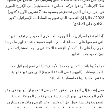
ضدّ ’’الإرهاب‘‘ ودعوا حركة ’’حماس (الفلسطينية) إلى الإفراج الفوري
عن آخر الرهائن الذين تحتجزهم بقسوة منذ 7 تشرين الأول (أكتوبر)
2023“، قالوا إنّ التصعيد الذي تقوم به السلطات الإسرائيلية ’’غير
متكافئ على الإطلاق‘‘.
’’إذا لم تضع إسرائيل حداً للهجوم العسكري الجديد ولم ترفع القيود
التي تفرضها على المساعدات الإنسانية، فسوف نتخذ تدابير ملموسة
أُخرى رداً على ذلك‘‘، حذّر الزعماء الثلاثة في بيانهم المشترك، لكن
دون تحديد هذه التدابير.
كما هدّدوا باتخاذ ’’تدابير محددة الأهداف‘‘ إذا لم تضع إسرائيل حداً
’’للمستوطنات (اليهودية في الضفة الغربية) التي هي غير قانونية
وتقوّض قابلية دولة فلسطينية للحياة‘‘.
وفي إشارة إلى المؤتمر المقرر عقده في 18 حزيران (يونيو) في مقر
الأمم المتحدة في نيويورك، برئاسة مشتركة بين المملكة العربية
السعودية وفرنسا، حول حل الدولتين، وعد كارني وماكرون وستارمر