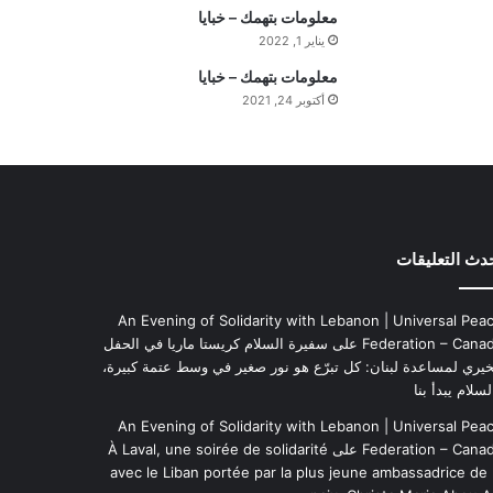
ي
معلومات بتهمك – خبايا
م
يناير 1, 2022
ة
معلومات بتهمك – خبايا
ا
أكتوبر 24, 2021
ل
ي
و
م
دث التعليقات
An Evening of Solidarity with Lebanon | Universal Pea
Federation – Cana
على
سفيرة السلام كريستا ماريا في الحفل
خيري لمساعدة لبنان: كل تبرّع هو نور صغير في وسط عتمة كبيرة،
لسلام يبدأ بنا
An Evening of Solidarity with Lebanon | Universal Pea
Federation – Cana
على
À Laval, une soirée de solidarité
avec le Liban portée par la plus jeune ambassadrice de 