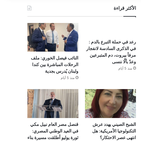
الأكثر قراءة
رعد في حملة التبرع بالدم :
في الذكرى السادسة لانفجار
مرفأ بيروت، دم المتبرعين
النائب فيصل الخوري: ملف
وعدٌ بألّا ننسى
الرحلات المباشرة بين كندا
منذ 5 أيام
ولبنان يُدرس بجدية
منذ 5 أيام
الشبح الصيني يهدد عرش
قنصل مصر العام نبيل مكي
التكنولوجيا الأمريكية: هل
في العيد الوطني المصري:
انتهى عصر الاحتكار؟
ثورة يوليو أطلقت مسيرة بناء