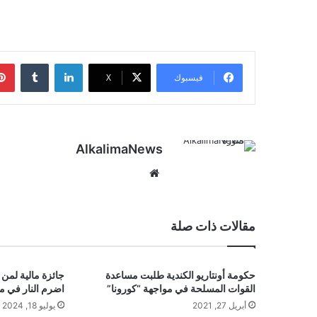
لينكدإن
‏Tumblr
فيسبوك
‫X
AlkalimaNews
موق
ع
الوي
ب
مقالات ذات صلة
حكومة أونتاريو الكندية طلبت مساعدة
جائزة مالية لمن
القوات المسلحة في مواجهة “كورونا”
اضرم النار في م
أبريل 27, 2021
يوليو 18, 2024