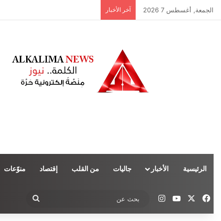
الجمعة, أغسطس 7 2026
آخر الأخبار
الرئيسية
الأخبار
جاليات
من القلب
إقتصاد
منوّعات
‫X
فيسبوك
‫YouTube
انستقرام
بحث
عن