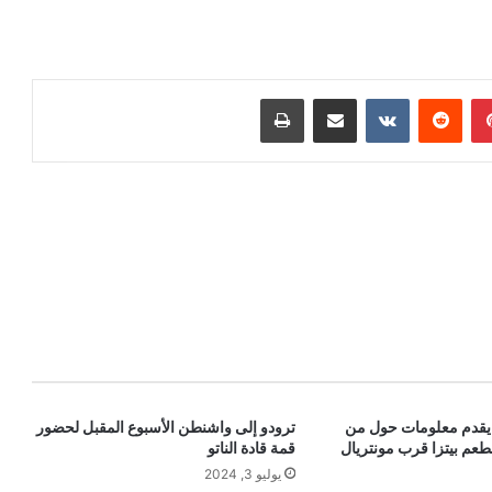
بينتيريست
‏Reddit
‏VKontakte
مشاركة عبر البريد
طباعة
 يقدم معلومات حول من
ترودو إلى واشنطن الأسبوع المقبل لحضور
طعم بيتزا قرب مونتريال
قمة قادة الناتو
يوليو 3, 2024