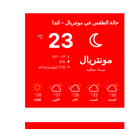
حالة الطقس في مونتريال – كندا
23
℃
مونتريال
30º - 21º
91%
2.02 كيلومتر/ساعة
سماء صافية
28
27
28
32
30
℃
℃
℃
℃
℃
الجمعة
السبت
الأحد
الأثنين
الثلاثاء