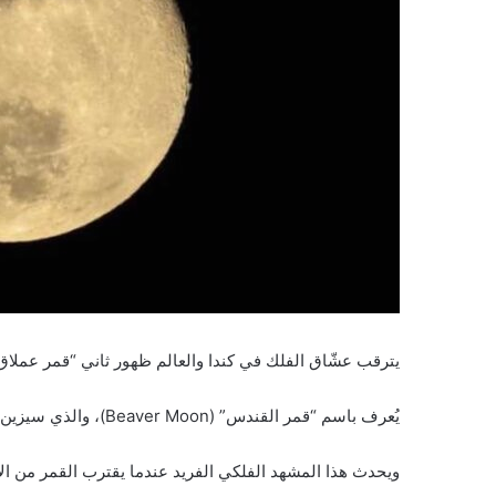
يترقب عشّاق الفلك في كندا والعالم ظهور ثاني “قمر عملاق” (Supermoon) لهذا الع
يُعرف باسم “قمر القندس” (Beaver Moon)، والذي سيزين السماء هذا الأسبوع بأكبر وأسطع مظهر له خلال عام 2025.
ويحدث هذا المشهد الفلكي الفريد عندما يقترب القمر من ال