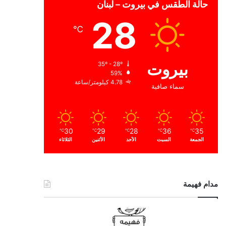
حالة الطقس في بيروت – لبنان
28
℃
بيروت
35º - 28º
59%
4.78 كيلومتر/ساعة
سماء صافية
30
29
28
36
35
℃
℃
℃
℃
℃
الجمعة
السبت
الأحد
الأثنين
الثلاثاء
مدام فهيمة
ا
ل