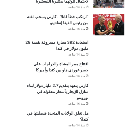
لاحتمال تلوثهما ببكتيريا الليستيريا
منذ 14 ساعة
“ارتكب خطأ قاتلا”.. كارني يسحب ثقته
من رئيس الفيفا إنفانتينو
منذ 14 ساعة
استعادة 392 سيارة مسروقة بقيمة 28
مليون دولار في كندا
منذ 14 ساعة
افتتاح ممر المشاة والدراجات على
جسر غوردي هاو بين كندا وأميركا
منذ 14 ساعة
كارني يتعهد بتقديم 2.7 مليار دولار لبناء
منازل للإيجار بأسعار معقولة في
تورونتو
منذ 14 ساعة
هل تغلق الولايات المتحدة قنصليتها في
كندا؟
منذ 14 ساعة