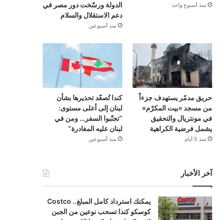
الدولة ورسّخت دور مصر في
منذ أسبوع واحد
دعم الاستقلال والسلام
منذ أسبوعين
حريق مدمّر يستهدف جزءاً
كندا تُصعّد تحذيرها بشأن
من مسجد «بيت المكرّم»
لبنان إلى أعلى مستوى:
في مونتريال والتحقيق
“تجنّبوا السفر… ومن في
يشمل فرضية الكراهية
لبنان عليه المغادرة”
منذ 5 أيام
منذ أسبوعين
آخر الأخبار
يمكنك استرداد كامل المبلغ.. Costco
كوسكو كندا تسحب نوعين من الجبن