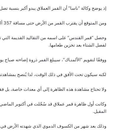
إذ يوضح وكالة “ناسا” أن القمر العملاق يبدو أكبر بنسبة تصل إلى 14% وألمع بنحو 30% مقارنة بأصغر قمر كامل 
ومن المتوقع أن يقترب القمر من الأرض حتى مسافة 357 ألف كيلومتر تقريبًا. هذه هي أقرب نقطة له هذا العام.
وحصل “قمر القندس” على اسمه من التقاليد القديمة التي تشي
لفصل الشتاء بعد تخزين طعامها.
ووفقًا لتقويم “الألمنـاك”، سيبلغ القمر ذروة إضاءته صباح يوم 5 نوفمبر عند الساعة 8:19 بتوقيت الساحل الشر
لكنه سيكون تحت الأفق في ذلك الوقت، لذا يُنصح بمشاهدته 
ولا تحتاج مشاهدة هذه الظاهرة إلى أي معدات خاصة، بل ف
وكانت أول ظاهرة قمر عملاق قد سُجّلت في أكتوبر الماضي، ف
المقبل.
وذلك بعد شهر من الكسوف الدموي الذي شهدته الأرض في س