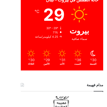
29
℃
بيروت
30º - 29º
71%
4.25 كيلومتر/ساعة
سماء صافية
30
29
31
36
30
℃
℃
℃
℃
℃
الجمعة
السبت
الأحد
الأثنين
الثلاثاء
مدام فهيمة
ا
ل