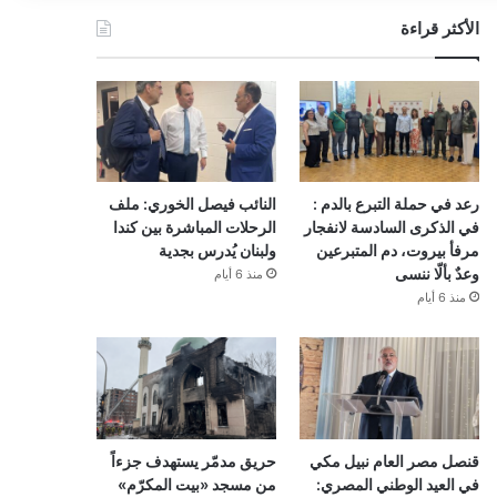
الأكثر قراءة
رعد في حملة التبرع بالدم :
النائب فيصل الخوري: ملف
في الذكرى السادسة لانفجار
الرحلات المباشرة بين كندا
مرفأ بيروت، دم المتبرعين
ولبنان يُدرس بجدية
وعدٌ بألّا ننسى
منذ 6 أيام
منذ 6 أيام
قنصل مصر العام نبيل مكي
حريق مدمّر يستهدف جزءاً
في العيد الوطني المصري:
من مسجد «بيت المكرّم»