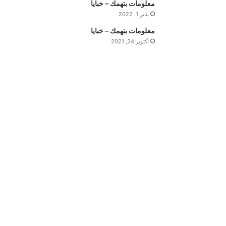
معلومات بتهمك – خبايا
م
يناير 1, 2022
ة
معلومات بتهمك – خبايا
ا
أكتوبر 24, 2021
ل
ي
و
م