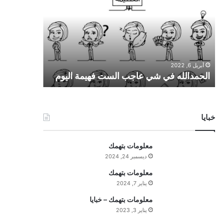
ح
م
د
ا
ل
ل
أبريل 6, 2022
ه
الحمدالله في شي عاجب الست فهيمة اليوم
ف
ي
ش
ي
خبايا
ع
ا
ج
معلومات بتهمك
ب
ديسمبر 24, 2024
ا
ل
معلومات بتهمك
س
يناير 7, 2024
ت
معلومات بتهمك – خبايا
ف
يناير 3, 2023
ه
ي