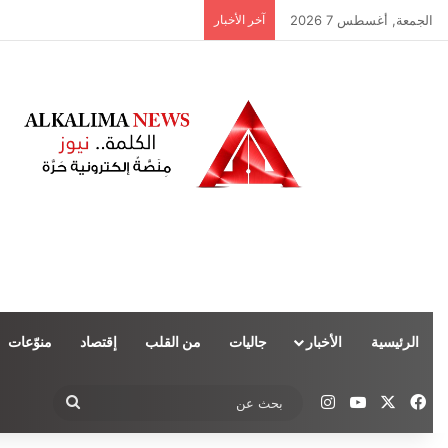
الجمعة, أغسطس 7 2026
آخر الأخبار
الرئيسية
الأخبار
جاليات
من القلب
إقتصاد
منوّعات
‫X
فيسبوك
‫YouTube
انستقرام
بحث
عن