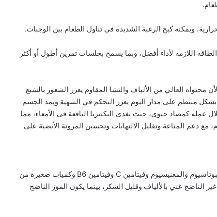
عام.
ارية، ويمكنه كبح الرغبة الشديدة في تناول الطعام بين الوجبات.
 الطاقة اللازمة لأداء أفضل، وبما يسمح بجلسات تمرين أطول أو أكثر
ن محتواه العالي من الألياف والنشا المقاوم يعزز الشعور بالشبع
بشكل منتظم على مدار اليوم يعزز التحكم في الشهية ويمد الجسم
ال عمله كمضاد حيوي، حيث يغذي البكتيريا النافعة في الأمعاء، مما
، مع دعم المناعة وتقليل الالتهابات وتحسين المرونة الأيضية على
توفر ثمرة الموز متوسطة الحجم الكربوهيدرات والألياف والبوتاسيوم والمغنيسيوم وفيتامين C وفيتامين B6 وكميات صغيرة من
 غير الناضج غني بالألياف وقليل السكر، بينما يكون الموز الناضج