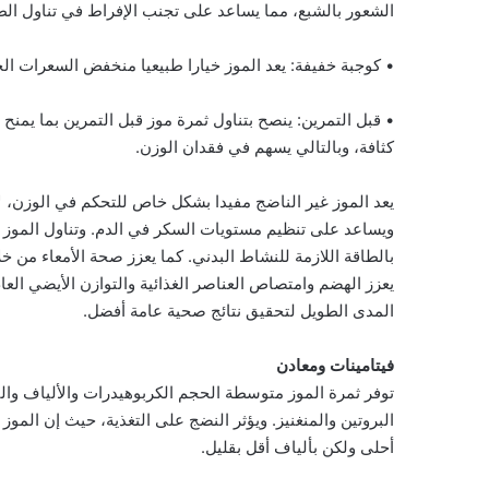
الشعور بالشبع، مما يساعد على تجنب الإفراط في تناول الط
• كوجبة خفيفة: يعد الموز خيارا طبيعيا منخفض السعرات الحر
• قبل التمرين: ينصح بتناول ثمرة موز قبل التمرين بما يمنح
كثافة، وبالتالي يسهم في فقدان الوزن.
يعد الموز غير الناضج مفيدا بشكل خاص للتحكم في الوزن، لأ
ويساعد على تنظيم مستويات السكر في الدم. وتناول الموز 
بالطاقة اللازمة للنشاط البدني. كما يعزز صحة الأمعاء من خل
يعزز الهضم وامتصاص العناصر الغذائية والتوازن الأيضي العام
المدى الطويل لتحقيق نتائج صحية عامة أفضل.
فيتامينات ومعادن
البروتين والمنغنيز. ويؤثر النضج على التغذية، حيث إن الموز
أحلى ولكن بألياف أقل بقليل.