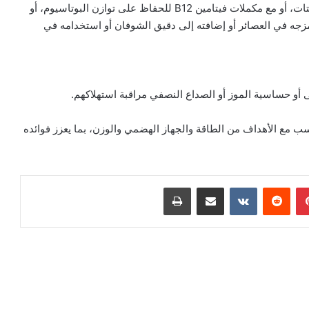
ويمكن أيضا تناول الموز بعد التمرين لتعويض نقص الإلكتروليتات، أو مع مكملات فيتامين B12 للحفاظ على توازن البوتاسيوم، أو
زجه في العصائر أو إضافته إلى دقيق الشوفان أو استخدامه في
أو حساسية الموز أو الصداع النصفي مراقبة استهلاكهم.
ناسب مع الأهداف من الطاقة والجهاز الهضمي والوزن، بما يعزز فوائده
بينتيريست
‏Reddit
‏VKontakte
مشاركة عبر البريد
طباعة