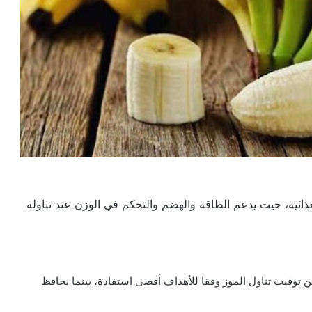
لغذائية، حيث يدعم الطاقة والهضم والتحكم في الوزن عند تناوله
ورد في “تايمز أوف إنديا” Times Of India، يضمن توقيت تناول الموز وفقا للأهداف أقصى استفادة، بينما يحافظ