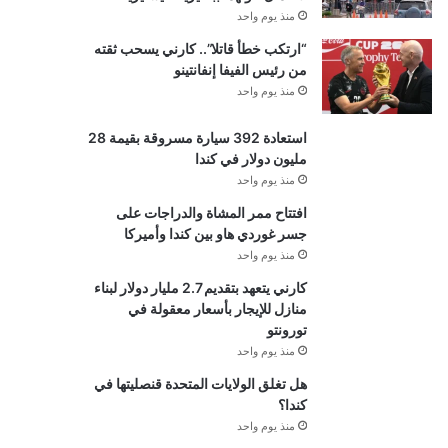
منذ يوم واحد
“ارتكب خطأ قاتلا”.. كارني يسحب ثقته
من رئيس الفيفا إنفانتينو
منذ يوم واحد
استعادة 392 سيارة مسروقة بقيمة 28
مليون دولار في كندا
منذ يوم واحد
افتتاح ممر المشاة والدراجات على
جسر غوردي هاو بين كندا وأميركا
منذ يوم واحد
كارني يتعهد بتقديم 2.7 مليار دولار لبناء
منازل للإيجار بأسعار معقولة في
تورونتو
منذ يوم واحد
هل تغلق الولايات المتحدة قنصليتها في
كندا؟
منذ يوم واحد