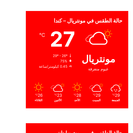
حالة الطقس في مونتريال – كندا
27
℃
مونتريال
29º - 26º
75%
0.45 كيلومتر/ساعة
غيوم متفرقة
26
23
28
29
29
℃
℃
℃
℃
℃
الجمعة
السبت
الأحد
الأثنين
الثلاثاء
حالة الطقس في بيروت – لبنان