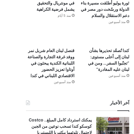
ثورة يوليو أطلقت مسيرة بناء
في مونتريال والتحقيق
الدولة ورسّخت دور مصر في
يشمل فرضية الكراهية
دعم الاستقلال والسلام
منذ 5 أيام
منذ أسبوعين
كندا تُصعّد تحذيرها بشأن
قنصل لبنان العام شربل نمر
لبنان إلى أعلى مستوى:
ووفد غرفة التجارة والصناعة
“تجنّبوا السفر… ومن في
اللبنانية الكندية يبحثون في
لبنان عليه المغادرة”
أوتاوا تعزيز الحضور
الاقتصادي اللبناني في كندا
منذ أسبوعين
منذ أسبوعين
آخر الأخبار
يمكنك استرداد كامل المبلغ.. Costco
كوسكو كندا تسحب نوعين من الجبن
لاحتمال تلوثهما ببكتيريا الليستيريا