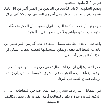
حوالي 3.4 مليون شخص.
وتقدم الحكومة الإعانة للأشخاص البالغين من العمر أكثر من 18 عاما،
وقدموا إقرارا ضريبيا، ويقل دخل أسرهم السنوي عن 225 ألف دولار.
من جهتها، أوضحت حاكمة ألبرتا، دانييل سميث، أن الحكومة فضّلت
تقديم مبلغ نقدي مباشر بدلا من خفض ضريبة الوقود.
وأضافت أن هذه الطريقة تشمل استفادة عدد أكبر من المواطنين من
عائدات النفط المرتفعة، ويمكن استخدامها لتغطية نفقات السكن أو
الغذاء أو المرافق أو النقل.
تجدر الإشارة إلى أن الإعانة المالية تأتي في وقت تشهد فيه أسعار
الوقود ارتفاعا نتيجة التوترات في الشرق الأوسط، ما أدى إلى زيادة
إيرادات قطاع النفط في ألبرتا.
في المقابل، أشار ناهد ننشي، زعيم المعارضة في المقاطعة، إلى أن
الدفعة لمرة واحدة لا تكفي لمعالجة أزمة القدرة على تحمل تكاليف
المعيشة.