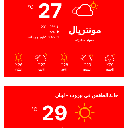
27
℃
مونتريال
29º - 26º
75%
0.45 كيلومتر/ساعة
غيوم متفرقة
26
23
28
29
29
℃
℃
℃
℃
℃
الجمعة
السبت
الأحد
الأثنين
الثلاثاء
حالة الطقس في بيروت – لبنان
29
℃