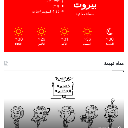
بيروت
30º - 29º
71%
4.25 كيلومتر/ساعة
سماء صافية
30
29
31
36
30
℃
℃
℃
℃
℃
الجمعة
السبت
الأحد
الأثنين
الثلاثاء
مدام فهيمة
ا
ل
ح
م
د
ا
ل
ل
ه