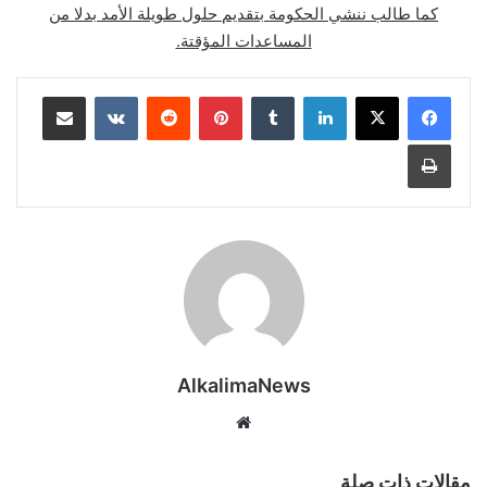
كما طالب ننشي الحكومة بتقديم حلول طويلة الأمد بدلا من
المساعدات المؤقتة.
لينكدإن
‏Tumblr
بينتيريست
‏Reddit
‏VKontakte
مشاركة عبر البريد
طباعة
AlkalimaNews
موق
ع
الوي
مقالات ذات صلة