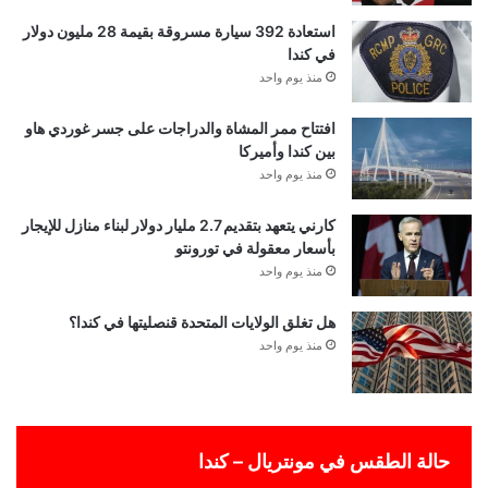
استعادة 392 سيارة مسروقة بقيمة 28 مليون دولار
في كندا
منذ يوم واحد
افتتاح ممر المشاة والدراجات على جسر غوردي هاو
بين كندا وأميركا
منذ يوم واحد
كارني يتعهد بتقديم 2.7 مليار دولار لبناء منازل للإيجار
بأسعار معقولة في تورونتو
منذ يوم واحد
هل تغلق الولايات المتحدة قنصليتها في كندا؟
منذ يوم واحد
حالة الطقس في مونتريال – كندا