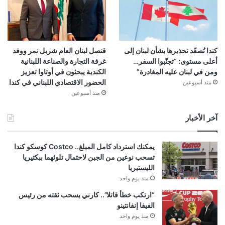
كندا تُصعّد تحذيرها بشأن لبنان إلى
قنصل لبنان العام شربل نمر ووفد
أعلى مستوى: “تجنّبوا السفر…
غرفة التجارة والصناعة اللبنانية
ومن في لبنان عليه المغادرة”
الكندية يبحثون في أوتاوا تعزيز
الحضور الاقتصادي اللبناني في كندا
منذ أسبوعين
منذ أسبوعين
آخر الأخبار
يمكنك استرداد كامل المبلغ.. Costco كوسكو كندا
تسحب نوعين من الجبن لاحتمال تلوثهما ببكتيريا
الليستيريا
منذ يوم واحد
“ارتكب خطأ قاتلا”.. كارني يسحب ثقته من رئيس
الفيفا إنفانتينو
منذ يوم واحد